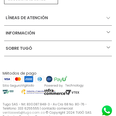
LÍNEAS DE ATENCIÓN
INFORMACIÓN
+
Ofertas vigentes
SOBRE TUGÓ
+
Protección al consumidor (SIC)
Términos, condiciones y restricciones para productos 
en Marketplace.
Blog
Pago con Addi, términos y condiciones.
Test de estilos
Política de tratamiento de datos personales de Tugó 
¿Quieres vender en Tugó?
S.A.S
Métodos de pago
Términos, condiciones y restricciones Tugó S.A.S
Instructivo cuidado de muebles
Sé parte de Tugó
¿Quiénes somos?
Servicio al cliente
Preguntas frecuentes
Tugo SAS - Nit. 830.087.848-3 - Av Cra 68 No. 80-76 -
Teléfono: 333 6255555 | contacto comercial:
ventasweb@tugo.com.co
© Copyright 2024 TUGÓ SAS.