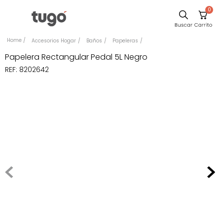
0
Sillas
Accesorios Hogar
Baños
Papeleras
Comedor
Papelera Rectangular Pedal 5L Negro
REF
:
8202642
Escritorio
Silla
Sofa
Cuadros
Poltrona
Cama
Mesa Centro
Mesa Noche