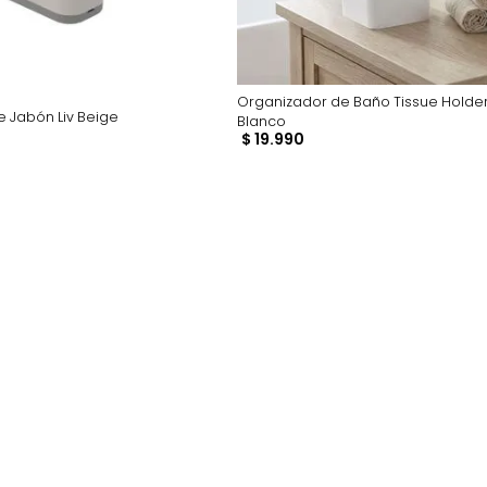
Organizador de Baño
ador De Jabón Liv Beige
Blanco
90
$
19
.
990