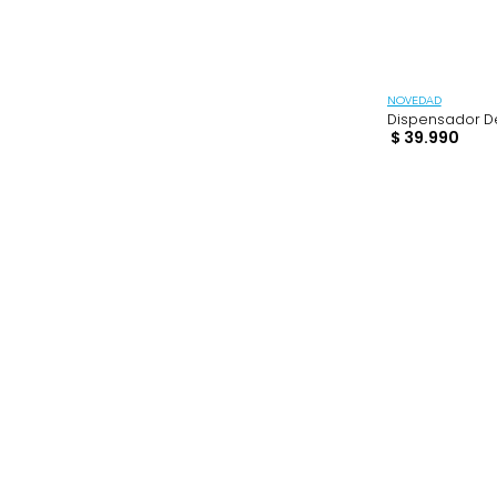
BUSCAR
$ 7990
–
$ 129.990
NOVEDAD
Dispens
$
39
.
9