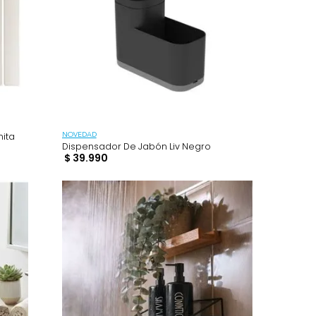
rbente Diatomita
NOVEDAD
Dispensador De Jabón Liv Negro
$
39
.
990