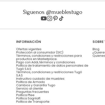
ter
Entiendo y acepto los términos, cond
Acepto, Autorizo el Tratamiento de 
ión sobre ofertas
Asesoramos y co
EMPIEZA TU PROYECTO
oficina, comidas,
Síguenos @mueblestugo