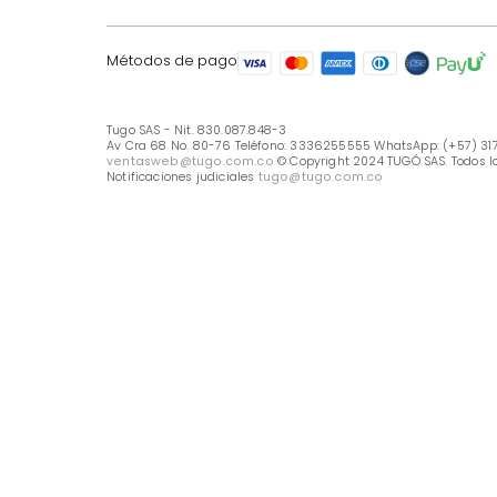
LÍNEA DE ATENCIÓN
Línea Nacional -333 6255555
Whastapp: (+57) 317 426 7836
UBICA TU TIENDA
Selecciona tu tienda
Métodos de pago