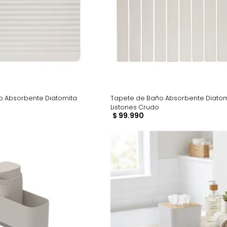
de Baño Absorbente Diatomita
Tapete de Baño Abso
Crudo
Listones Crudo
90
$
99
.
990