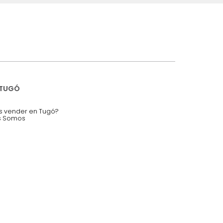
iciones y restricciones en la plataforma de Tugó S.A.S.
mis datos personales.
nstruímos tu proyecto de:
 auditorios, salas de espera.