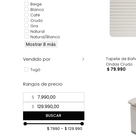
Amarillo
Arena
Azul
Beige
Blanco
Café
Crudo
Gris
Natural
Natural/Blanco
Mostrar 8 más
Tapete 
Vendido por
Ondas 
$
79
.
9
Tugó
Rangos de precio
$
$