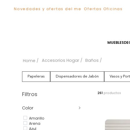
Novedades y ofertas del mes
Ofertas Ofici
TÉRMINOS MÁS BUSCADOS
1
.
Sillas
2
.
Comedor
3
.
Silla
MUEB
4
.
Escritorio
5
.
Sofa
Accesorios Hogar
Baños
6
.
Cuadros
7
.
Poltrona
Papeleras
Dispensadores de Jabón
Vaso
8
.
Cama
9
.
Mesa Centro
Filtros
261
produc
10
.
Mesa Noche
Color