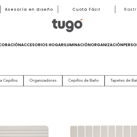
nas
Asesoría en diseño
Cuota Fácil
LES
DECORACIÓN
ACCESORIOS HOGAR
ILUMINACIÓN
ORGANIZ
s y Porta Cepillos
Organizadores
Cepillos de Baño
tos