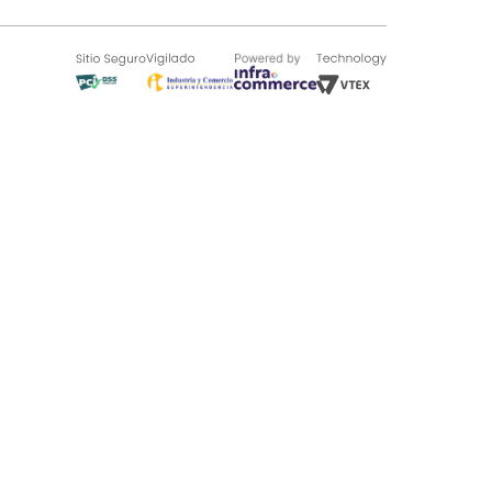
SOBRE TUGÓ
Blog
¿Quieres vender en Tugó?
Quienes Somos
de 