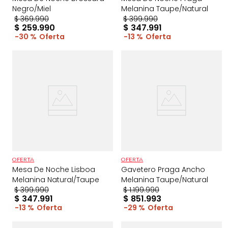
Negro/Miel
Melanina Taupe/Natural
$
369
.
990
$
399
.
990
$
259
.
990
$
347
.
991
30 %
13 %
OFERTA
OFERTA
Mesa De Noche Lisboa
Gavetero Praga Ancho
Melanina Natural/Taupe
Melanina Taupe/Natural
$
399
.
990
$
1
.
199
.
990
$
347
.
991
$
851
.
993
13 %
29 %