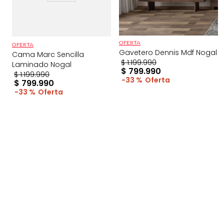
OFERTA
OFERTA
Gavetero Dennis Mdf Nogal
Cama Marc Sencilla
$
1
.
199
.
990
Laminado Nogal
$
799
.
990
$
1
.
199
.
990
33 %
$
799
.
990
33 %