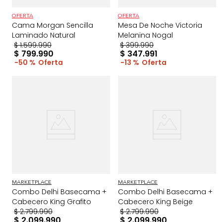
OFERTA
OFERTA
Cama Morgan Sencilla
Mesa De Noche Victoria
Laminado Natural
Melanina Nogal
$
1
.
599
.
990
$
399
.
990
$
799
.
990
$
347
.
991
50 %
13 %
MARKETPLACE
MARKETPLACE
Combo Delhi Basecama +
Combo Delhi Basecama +
Cabecero King Grafito
Cabecero King Beige
$
2
.
799
.
990
$
2
.
799
.
990
$
2
.
099
.
990
$
2
.
099
.
990