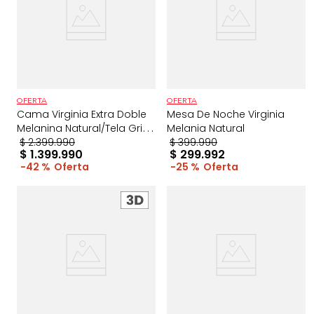
OFERTA
OFERTA
Cama Virginia Extra Doble
Mesa De Noche Virginia
Melanina Natural/Tela Gris
Melania Natural
Claro
$
2
.
399
.
990
$
399
.
990
$
1
.
399
.
990
$
299
.
992
42 %
25 %