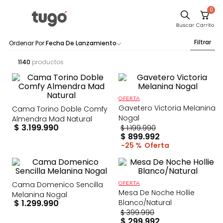
0
Filtrar
Fecha De Lanzamiento
1140
productos
OFERTA
Gavetero Victoria Melanina
Cama Torino Doble Comfy
Nogal
Almendra Mad Natural
$
3
.
199
.
990
$
1
.
199
.
990
$
899
.
992
25 %
Cama Domenico Sencilla
OFERTA
Mesa De Noche Hollie
Melanina Nogal
$
1
.
299
.
990
Blanco/Natural
$
399
.
990
$
299
.
992