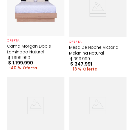
OFERTA
OFERTA
Cama Morgan Doble
Mesa De Noche Victoria
Laminado Natural
Melanina Natural
$
1
.
999
.
990
$
399
.
990
$
1
.
199
.
990
$
347
.
991
40 %
13 %