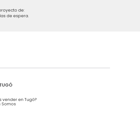
iciones y restricciones en la plataforma de Tugó S.A.S.
mis datos personales.
nstruímos tu proyecto de:
 auditorios, salas de espera.