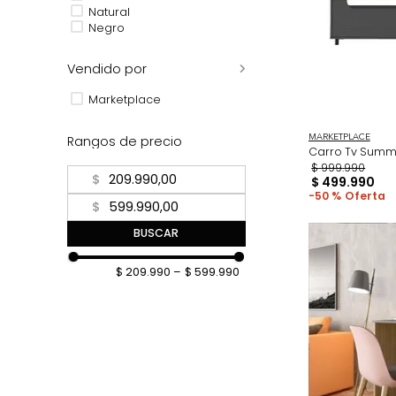
Café
Gris
Menta
Natural
Negro
Vendido por
Marketplace
Rangos de precio
MARKETPL
Carro Tv
$
999
.
9
$
$
499
.
50 %
$
BUSCAR
$ 209.990
–
$ 599.990