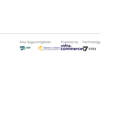
SOBRE TUGÓ
Blog
¿Quieres vender en Tugó?
Quienes Somos
de 