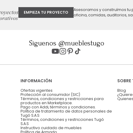
ter
Entiendo y acepto los términos, cond
Acepto, Autorizo el Tratamiento de 
ión sobre ofertas
Asesoramos y co
EMPIEZA TU PROYECTO
oficina, comidas,
Síguenos @mueblestugo