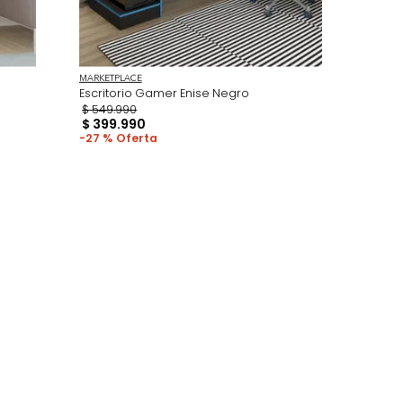
MARKETPLACE
 Mdp Pino
Escritorio Gamer Enise Negro
$
549
.
990
$
399
.
990
27 %