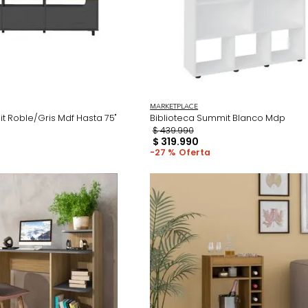
ACE
MARKETPLACE
 Summit Roble/Gris Mdf Hasta 75"
Biblioteca Summit B
90
$
439
.
990
990
$
319
.
990
27 %