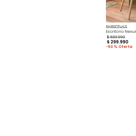
MARKETPL
Escritor
$
639
.
9
$
299
.
53 %