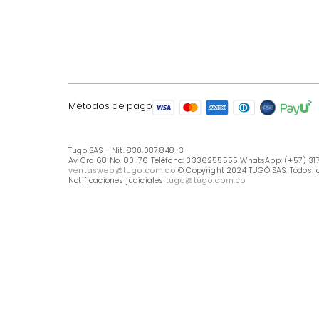
LÍNEA DE ATENCIÓN
Línea Nacional -333 6255555
Whastapp: (+57) 317 426 7836
UBICA TU TIENDA
Selecciona tu tienda