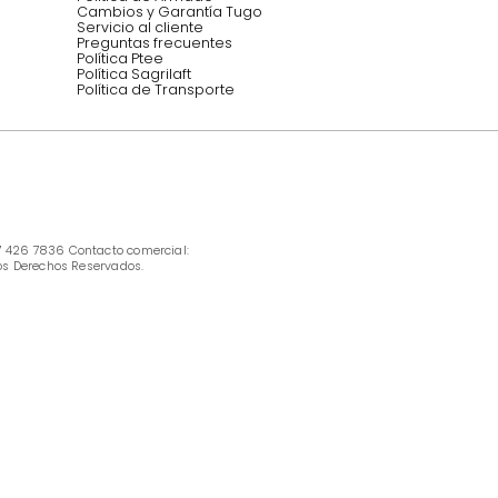
INFORMACIÓN
Ofertas vigentes
Protección al consumidor (SIC)
Términos, condiciones y restricciones para 
productos en Marketplace.
Pago con Addi, términos y condiciones.
Política de tratamiento de datos personales 
Tugó S.A.S
Términos, condiciones y restricciones Tugó 
S.A.S
Instructivo cuidado de muebles
Política de Armado
Cambios y Garantía Tugo 
Servicio al cliente
Preguntas frecuentes
Política Ptee
Política Sagrilaft
Política de Transporte