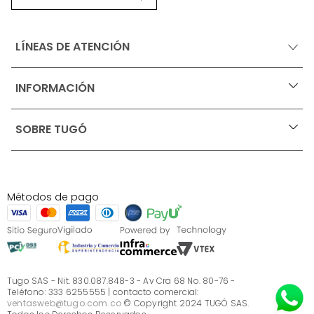
LÍNEAS DE ATENCIÓN
INFORMACIÓN
+
Ofertas vigentes
SOBRE TUGÓ
+
Protección al consumidor (SIC)
Términos, condiciones y restricciones para productos 
en Marketplace.
Blog
Pago con Addi, términos y condiciones.
Test de estilos
Política de tratamiento de datos personales de Tugó 
¿Quieres vender en Tugó?
S.A.S
Métodos de pago
Términos, condiciones y restricciones Tugó S.A.S
Instructivo cuidado de muebles
Sé parte de Tugó
¿Quiénes somos?
Servicio al cliente
Preguntas frecuentes
Tugo SAS - Nit. 830.087.848-3 - Av Cra 68 No. 80-76 -
Teléfono: 333 6255555 | contacto comercial:
ventasweb@tugo.com.co
© Copyright 2024 TUGÓ SAS.