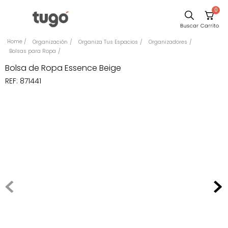
0
Sillas
Organización
Organiza Tus Espacios
Organizadores
Bolsas para Ropa
Comedor
Bolsa de Ropa Essence Beige
Escritorio
REF
:
871441
Silla
Sofa
Cuadros
Poltrona
Cama
Mesa Centro
Mesa Noche