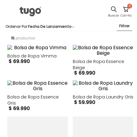
0
Comedor
Filtrar
Fecha De Lanzamiento
Escritorio
15
productos
Sillas
Silla
Bolsa de Ropa Vimma
$
69
.
990
Bolsa de Ropa Essence
Sofa
Beige
$
69
.
990
Cuadros
Poltrona
Bolsa de Ropa Essence
Bolsa de Ropa Laundry Gris
Cama
$
59
.
990
Gris
Mesa Centro
$
69
.
990
Mesa Noche