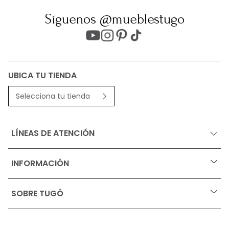
Síguenos @mueblestugo
UBICA TU TIENDA
Selecciona tu tienda
LÍNEAS DE ATENCIÓN
INFORMACIÓN
+
Ofertas vigentes
SOBRE TUGÓ
+
Protección al consumidor (SIC)
Términos, condiciones y restricciones para productos 
en Marketplace.
Blog
Pago con Addi, términos y condiciones.