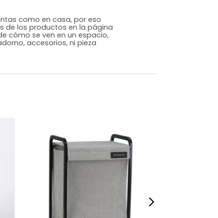
Genérico
Gris
Poliéster
m)
Alto: 62 Ancho: 45 Profundidad: 30
7
s que te sientas como en casa, por eso
 fotografías de los productos en la página
perspectiva de cómo se ven en un espacio,
luye ningún adorno, accesorios, ni pieza
o acompañe.
dados