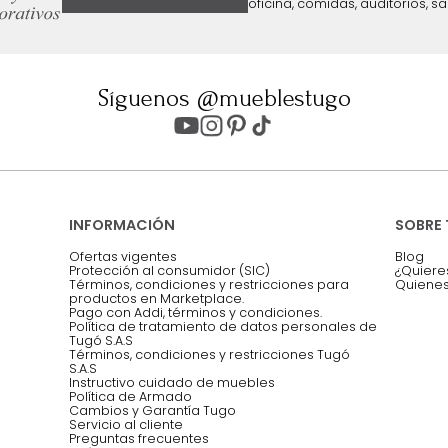
ter
Entiendo y acepto los términos, cond
Acepto, Autorizo el Tratamiento de 
ión sobre ofertas
Asesoramos y co
EMPIEZA TU PROYECTO
oficina, comidas,
Síguenos @mueblestugo