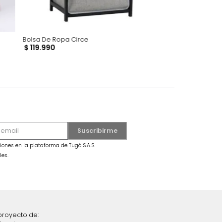
ence Beige
Bolsa De Ropa Circe
$
119
.
990