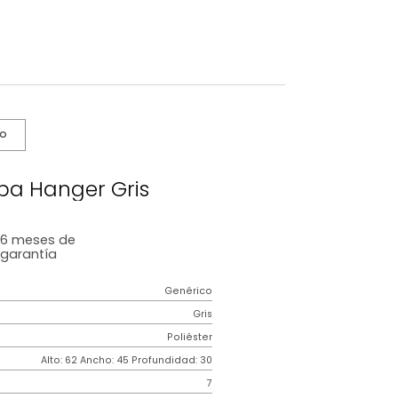
s De Cuidado
a De Ropa Hanger Gris
6 meses
de
garantía