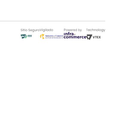
SOBRE TUGÓ
Blog
¿Quieres vender en Tugó?
Quienes Somos
de 