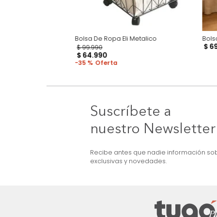
ssence Gris
Bolsa De Ropa Eli Metalico
$
99
.
990
$
64
.
990
35 %