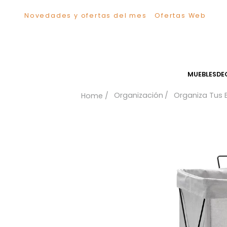
Novedades y ofertas del mes
Ofertas We
TÉRMINOS MÁS BUSCADOS
1
.
Sillas
2
.
Comedor
3
.
Escritorio
MUEB
4
.
Silla
Organización
Organiz
5
.
Sofa
6
.
Cuadros
7
.
Poltrona
8
.
Cama
9
.
Mesa Centro
10
.
Mesa Noche