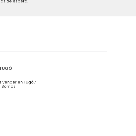
iciones y restricciones en la plataforma de Tugó S.A.S.
mis datos personales.
nstruímos tu proyecto de:
 auditorios, salas de espera.