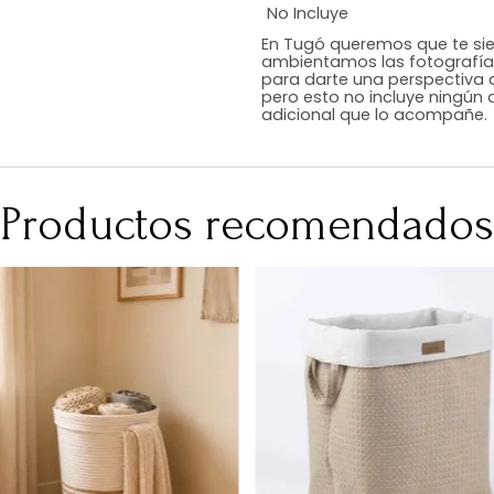
Estilo
Color
Acabado
Medidas (en c
Peso Neto Kg.
No Incluye
En Tugó queremo
ambientamos las
para darte una 
pero esto no inc
adicional que l
Productos recomen