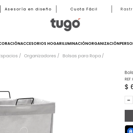
b
Asesoría en diseño
Cuota Fácil
LES
DECORACIÓN
ACCESORIOS HOGAR
ILUMINACIÓN
ORGANIZ
a Tus Espacios
Organizadores
Bolsas para Ropa