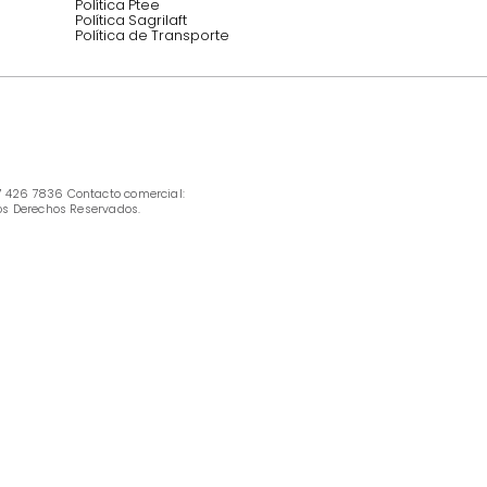
INFORMACIÓN
Ofertas vigentes
Protección al consumidor (SIC)
Términos, condiciones y restricciones para 
productos en Marketplace.
Pago con Addi, términos y condiciones.
Política de tratamiento de datos personales 
Tugó S.A.S
Términos, condiciones y restricciones Tugó 
S.A.S
Instructivo cuidado de muebles
Política de Armado
Cambios y Garantía Tugo 
Servicio al cliente
Preguntas frecuentes
Política Ptee
Política Sagrilaft
Política de Transporte