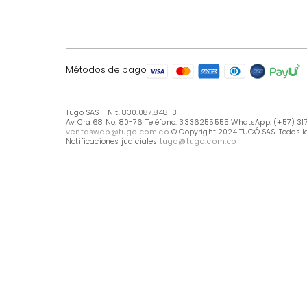
LÍNEA DE ATENCIÓN
Línea Nacional -333 6255555
Whastapp: (+57) 317 426 7836
UBICA TU TIENDA
Selecciona tu tienda
Métodos de pago