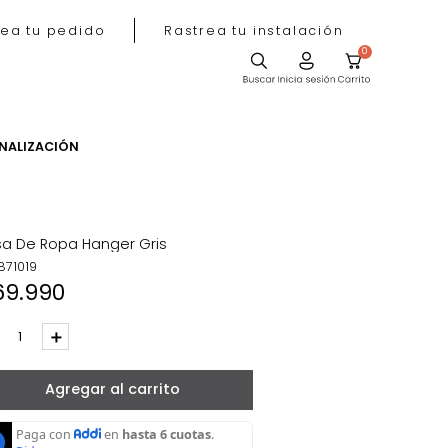
Rastrea tu pedido
Rastrea tu instala
ACIÓN
PERSONALIZACIÓN
Bolsa De Ropa Hanger Gris
REF
:
871019
$
69
.
990
－
＋
Agregar al carrito