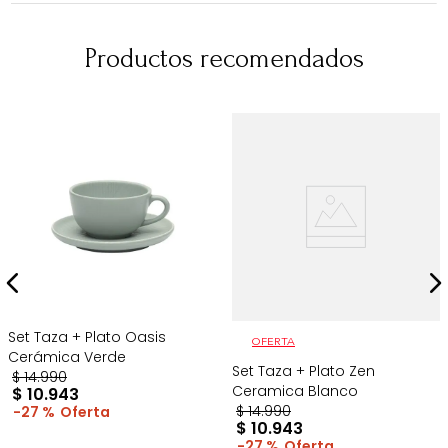
Productos recomendados
Set Taza + Plato Oasis
OFERTA
Cerámica Verde
Set Taza + Plato Zen
$
14
.
990
Ceramica Blanco
$
10
.
943
$
14
.
990
27 %
$
10
.
943
27 %