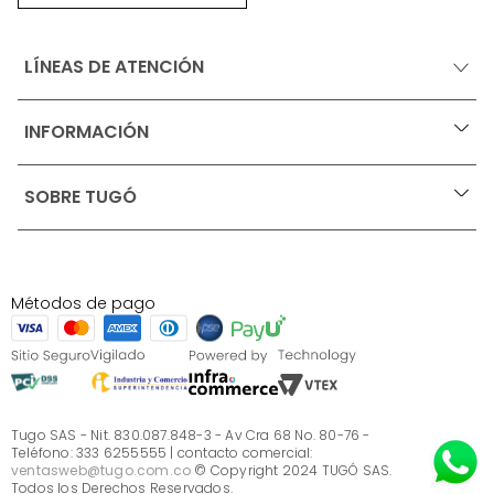
LÍNEAS DE ATENCIÓN
INFORMACIÓN
+
Ofertas vigentes
SOBRE TUGÓ
+
Protección al consumidor (SIC)
Términos, condiciones y restricciones para productos 
en Marketplace.
Blog
Pago con Addi, términos y condiciones.
Test de estilos
Política de tratamiento de datos personales de Tugó 
¿Quieres vender en Tugó?
S.A.S
Métodos de pago
Términos, condiciones y restricciones Tugó S.A.S
Instructivo cuidado de muebles
Sé parte de Tugó
¿Quiénes somos?
Servicio al cliente
Preguntas frecuentes
Tugo SAS - Nit. 830.087.848-3 - Av Cra 68 No. 80-76 -
Teléfono: 333 6255555 | contacto comercial:
ventasweb@tugo.com.co
© Copyright 2024 TUGÓ SAS.
Todos los Derechos Reservados.