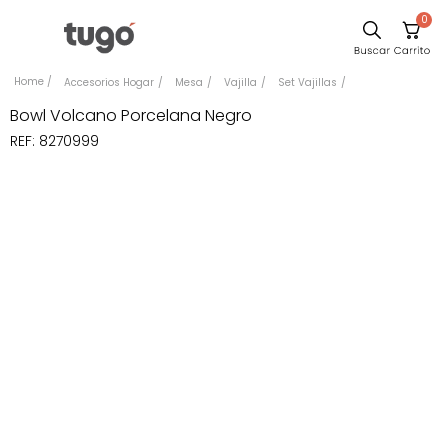
0
Comedor
Accesorios Hogar
Mesa
Vajilla
Set Vajillas
Escritorio
Bowl Volcano Porcelana Negro
REF
:
8270999
Sillas
Silla
Cuadros
Sofa
Poltrona
Cama
Mesa Centro
Mesa Noche