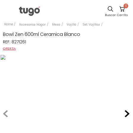
0
Comedor
Accesorios Hogar
Mesa
Vajilla
Set Vajillas
Escritorio
Bowl Zen 600ml Ceramica Blanco
REF
:
8271261
Sillas
OFERTA
Silla
Sofa
Cuadros
Poltrona
Cama
Mesa Centro
Mesa Noche