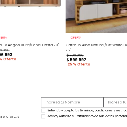
OFERTA
OFERTA
Carro Tv Aegon Buriti/Fendi Hasta 70"
Carro Tv Alba Natur
$
699
.
990
75"
$
496
.
993
$
799
.
990
29 %
$
599
.
992