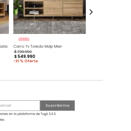
OFERTA
al/Off White Hasta
Carro Tv Toledo Mdp Miel
$
799
.
990
7
$
549
.
990
31 %