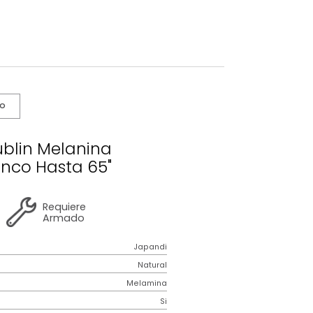
s De Cuidado
ro Tv Dublin Melanina
ural/Blanco Hasta 65"
2 años
de
Requiere
garantía
Armado