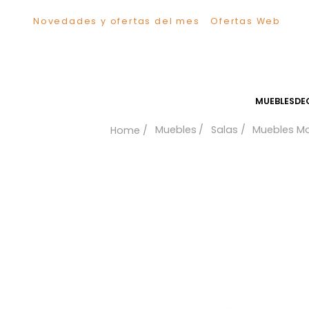
Novedades y ofertas del mes
Ofertas We
TÉRMINOS MÁS BUSCADOS
1
.
Sillas
2
.
Comedor
3
.
Escritorio
MUEB
4
.
Silla
Muebles
Salas
Mueb
5
.
Sofa
6
.
Cuadros
7
.
Poltrona
8
.
Cama
9
.
Mesa Centro
10
.
Mesa Noche