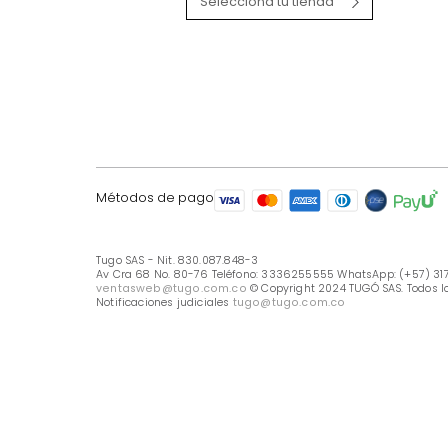
LÍNEA DE ATENCIÓN
Línea Nacional -333 6255555
Whastapp: (+57) 317 426 7836
UBICA TU TIENDA
Selecciona tu tienda