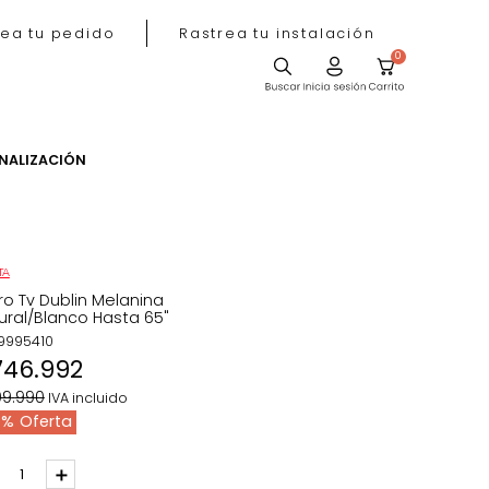
Rastrea tu pedido
Rastrea tu instala
ACIÓN
PERSONALIZACIÓN
OFERTA
Carro Tv Dublin Melanina
Natural/Blanco Hasta 65"
REF
:
9995410
$
746
.
992
$
899
.
990
IVA incluido
17 %