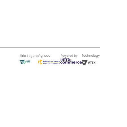
SOBRE TUGÓ
Blog
¿Quieres vender en Tugó?
Quienes Somos
de 