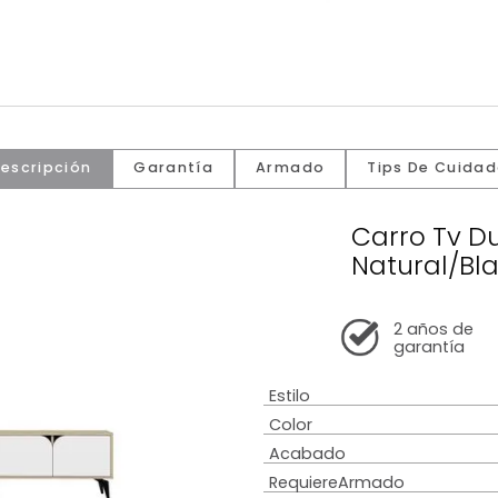
Descripción
Garantía
Armado
Tip
Car
Nat