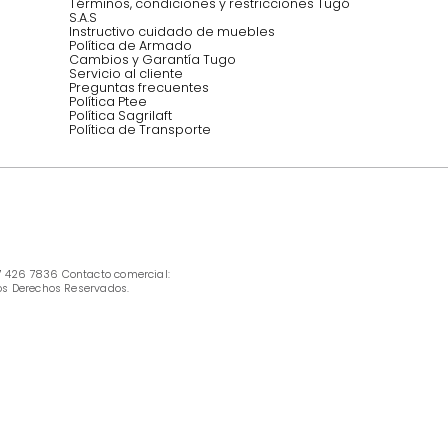
Síguenos @mueblestugo
INFORMACIÓN
Ofertas vigentes
Protección al consumidor (SIC)
Términos, condiciones y restricciones para 
productos en Marketplace.
Pago con Addi, términos y condiciones.
Política de tratamiento de datos personales 
Tugó S.A.S
Términos, condiciones y restricciones Tugó 
S.A.S
Instructivo cuidado de muebles
Política de Armado
Cambios y Garantía Tugo 
Servicio al cliente
Preguntas frecuentes
Política Ptee
Política Sagrilaft
Política de Transporte