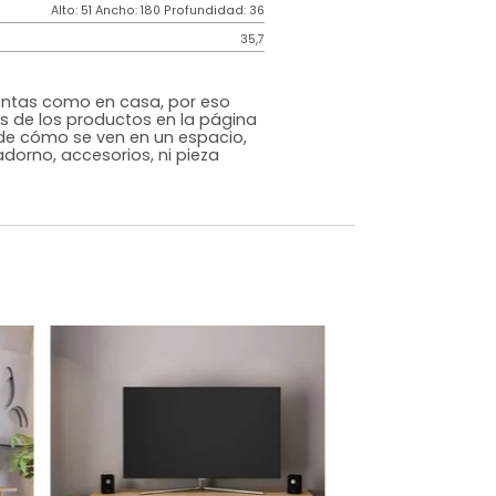
Japandi
Natural
Melamina
o
Si
m)
Alto: 51 Ancho: 180 Profundidad: 36
35,7
s que te sientas como en casa, por eso
 fotografías de los productos en la página
perspectiva de cómo se ven en un espacio,
luye ningún adorno, accesorios, ni pieza
o acompañe.
dados