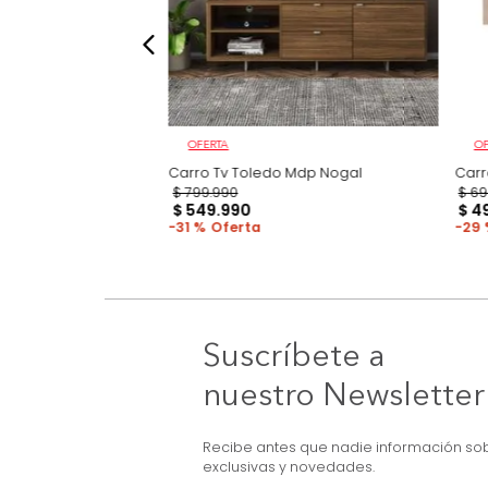
OFERTA
gal/Off White Hasta
Carro Tv Toledo Mdp Nogal
$
799
.
990
$
549
.
990
31 %