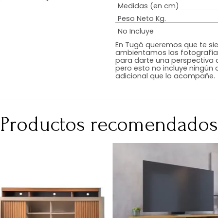
Estilo
Color
Acabado
RequiereArmad
Medidas (en c
Peso Neto Kg.
No Incluye
En Tugó queremo
ambientamos las
para darte una 
pero esto no inc
adicional que l
Productos recomen