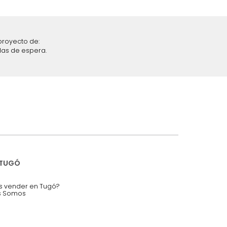
iciones y restricciones en la plataforma de Tugó S.A.S.
mis datos personales.
nstruímos tu proyecto de:
 auditorios, salas de espera.