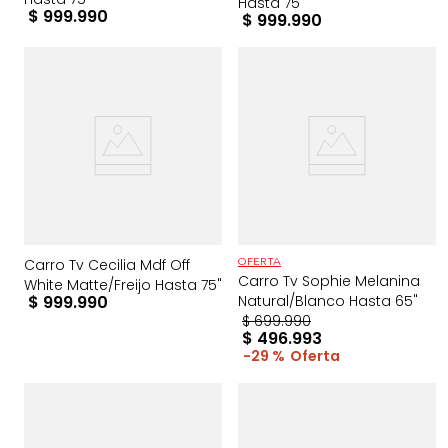
Hasta 75"
$
999
.
990
$
999
.
990
Carro Tv Cecilia Mdf Off
OFERTA
Carro Tv Sophie Melanina
White Matte/Freijo Hasta 75"
$
999
.
990
Natural/Blanco Hasta 65"
$
699
.
990
$
496
.
993
29 %