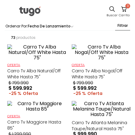
0
Filtrar
Fecha De Lanzamiento
73
productos
OFERTA
OFERTA
Carro Tv Alba Natural/Off
Carro Tv Alba Nogal/Off
White Hasta 75"
White Hasta 75"
$
799
.
990
$
799
.
990
$
599
.
992
$
599
.
992
25 %
25 %
OFERTA
Carro Tv Maggiore Hasta
Carro Tv Atlanta Melanina
85"
Taupe/Natural Hasta 75"
$
999
.
990
$
1
.
299
.
990