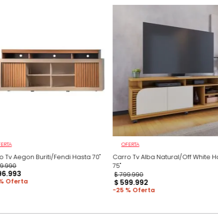
ambientamos las
para darte una 
pero esto no inc
adicional que l
Productos recomen