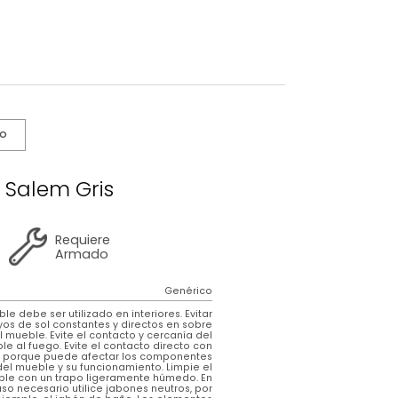
s De Cuidado
Carro Tv Salem Gris
5 años
de
Requiere
garantía
Armado