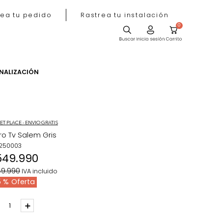
Rastrea tu pedido
Rastrea tu instala
ACIÓN
PERSONALIZACIÓN
MARKET PLACE - ENVIO GRATIS
Carro Tv Salem Gris
REF
:
250003
$
549
.
990
$
849
.
990
IVA incluido
35 %