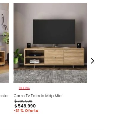
 fotografías de los productos en la página
perspectiva de cómo se ven en un espacio,
luye ningún adorno, accesorios, ni pieza
o acompañe.
dados