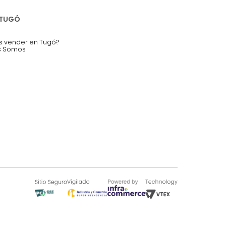
nstruímos tu proyecto de:
 auditorios, salas de espera.
SOBRE TUGÓ
Blog
¿Quieres vender en Tugó?
Quienes Somos