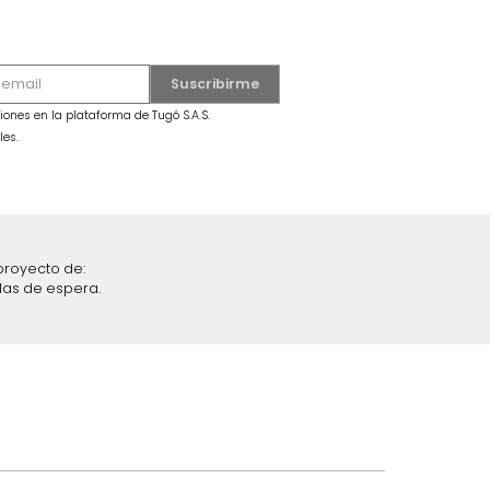
OFERTA
al/Off White Hasta
Carro Tv Toledo Mdp Miel
$
799
.
990
$
549
.
990
31 %
iciones y restricciones en la plataforma de Tugó S.A.S.
mis datos personales.