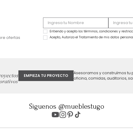
OFERTA
OFERTA
Carro Tv Aegon Buriti/Fendi Hasta 70"
Carro Tv Alba Natur
$
699
.
990
75"
$
496
.
993
$
799
.
990
29 %
$
599
.
992
25 %
ter
Entiendo y acepto los términos, cond
Acepto, Autorizo el Tratamiento de 
ión sobre ofertas