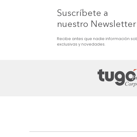
 Mdp Natural
OFERTA
Carro Tv Toledo Mdp Nogal
$
799
.
990
$
549
.
990
31 %
Suscríbete a
nuestro Newslet
Recibe antes que nadie informac
exclusivas y novedades.