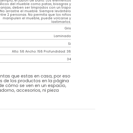
Genérico
El mueble debe ser utilizado en interiores. Evitar
los rayos de sol constantes y directos en sobre
el mueble. Evite el contacto y cercanía del
mueble al fuego. Evite el contacto directo con
agua porque puede afectar los componentes
del mueble y su funcionamiento. Limpie el
mueble con un trapo ligeramente húmedo. En
caso necesario utilice jabones neutros, por
ejemplo, el jabón de baño. Los elementos
metálicos del mueble como patas, bisagras y
manijas, deben ser limpiados con un trapo
seco. No arrastre el mueble. Siempre levántelo
entre 2 personas. No permita que los niños
manipulen el mueble, puede volcarse y
lastimarlos.
Gris
Laminado
o
Si
m)
Alto: 58 Ancho: 158 Profundidad: 38
34
s que te sientas que estas en casa, por eso