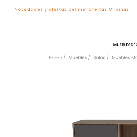
Novedades y ofertas del mes
Ofertas Ofici
TÉRMINOS MÁS BUSCADOS
1
.
Sillas
2
.
Comedor
3
.
Silla
MUEB
4
.
Escritorio
Muebles
Salas
Mueb
5
.
Sofa
6
.
Cuadros
7
.
Poltrona
8
.
Cama
9
.
Mesa Centro
10
.
Mesa Noche