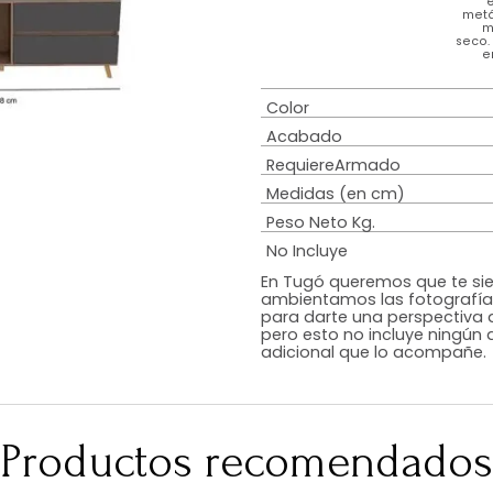
Estilo
Modo de uso
Color
Acabado
RequiereArmad
Medidas (en c
Peso Neto Kg.
No Incluye
En Tugó queremo