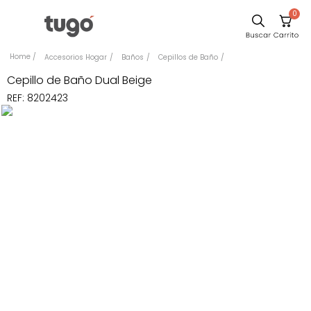
0
Sillas
Accesorios Hogar
Baños
Cepillos de Baño
Comedor
Cepillo de Baño Dual Beige
REF
:
8202423
Escritorio
Silla
Sofa
Cuadros
Poltrona
Cama
Mesa Centro
Mesa Noche