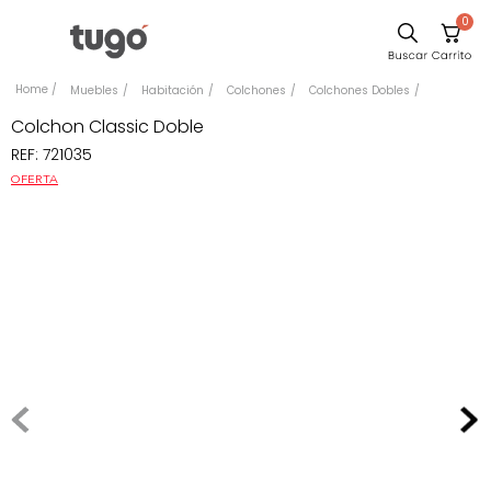
0
Sillas
Muebles
Habitación
Colchones
Colchones Dobles
Comedor
Colchon Classic Doble
REF
:
721035
Escritorio
OFERTA
Silla
Sofa
Cuadros
Poltrona
Cama
Mesa Centro
Mesa Noche