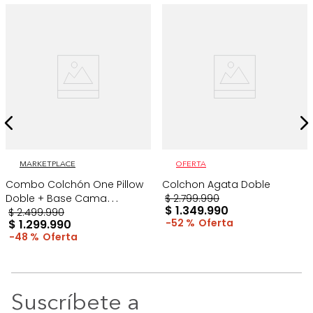
MARKETPLACE
OFERTA
Combo Colchón One Pillow
Colchon Agata Doble
Doble + Base Cama
$
2
.
799
.
990
$
1
.
349
.
990
Gris/Blanco
$
2
.
499
.
990
52 %
$
1
.
299
.
990
48 %
Suscríbete a