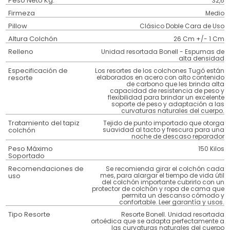
Peso Neto Kg.
32,6
Firmeza
Medio
Pillow
Clásico Doble Cara de Uso
Altura Colchón
26 Cm +/- 1 Cm
Relleno
Unidad resortada Bonell - Espumas de
alta densidad
Especificación de
Los resortes de los colchones Tugó están
resorte
elaborados en acero con alto contenido
de carbono que les brinda alta
capacidad de resistencia de peso y
flexibilidad para brindar un excelente
soporte de peso y adaptación a las
curvaturas naturales del cuerpo.
Tratamiento del tapiz
Tejido de punto importado que otorga
colchón
suavidad al tacto y frescura para una
noche de descaso reparador
Peso Máximo
150 Kilos
Soportado
Recomendaciones de
Se recomienda girar el colchón cada
uso
mes, para alargar el tiempo de vida útil
del colchón importante cubrirlo con un
protector de colchón y ropa de cama que
permita un descanso cómodo y
confortable. Leer garantía y usos.
Tipo Resorte
Resorte Bonell. Unidad resortada
ortoédica que se adapta perfectamente a
las curvaturas naturales del cuerpo