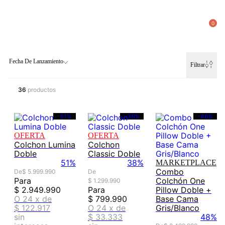
0
Fecha De Lanzamiento
Filtrar
36
productos
-
51%
-
38%
-
48%
-
52%
OFERTA
OFERTA
Colchon Lumina
Colchon
Doble
Classic Doble
51%
38%
MARKETPLACE
Combo
De
$
5
.
999
.
990
De
Para
Colchón One
$
1
.
299
.
990
$
2
.
949
.
990
Para
Pillow Doble +
O
24
x
de
$
799
.
990
Base Cama
$ 122.917
O
24
x
de
Gris/Blanco
sin
$ 33.333
48%