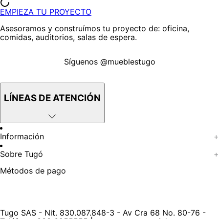
EMPIEZA TU PROYECTO
Asesoramos y construímos tu proyecto de: oficina,
comidas, auditorios, salas de espera.
Síguenos @mueblestugo
LÍNEAS DE ATENCIÓN
Información
+
Ofertas vigentes
Sobre Tugó
Protección al consumidor (SIC)
+
Términos, condiciones y restricciones para productos en
Blog
Métodos de pago
Marketplace.
Test de estilos
Pago con Addi, términos y condiciones.
¿Quieres vender en Tugó?
Política de tratamiento de datos personales de Tugó
S.A.S
Términos, condiciones y restricciones Tugó S.A.S
Tugo SAS - Nit. 830.087.848-3 - Av Cra 68 No. 80-76 -
Instructivo cuidado de muebles