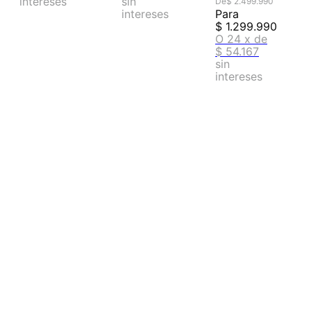
intereses
sin
De
$
2
.
499
.
990
intereses
Para
$
1
.
299
.
990
O
24
x
de
$ 54.167
sin
intereses