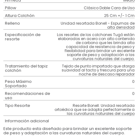
Firmeza
Medio
Pillow
Clásico Doble Cara de Uso
Altura Colchón
25 Cm +/- 1 Cm
Relleno
Unidad resortada Bonell - Espumas de
alta densidad
Especificación de
Los resortes de los colchones Tugó están
resorte
elaborados en acero con alto contenido
de carbono que les brinda alta
capacidad de resistencia de peso y
flexibilidad para brindar un excelente
soporte de peso y adaptación a las
curvaturas naturales del cuerpo.
Tratamiento del tapiz
Tejido de punto importado que otorga
colchón
suavidad al tacto y frescura para una
noche de descaso reparador
Peso Máximo
0
Soportado
Recomendaciones de
0
uso
Tipo Resorte
Resorte Bonell. Unidad resortada
ortoédica que se adapta perfectamente a
las curvaturas naturales del cuerpo
Información adicional
Este producto esta diseñado para brindar un excelente soporte
de peso y adaptación a las curvaturas naturales del cuerpo.