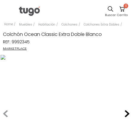
0
Sillas
Muebles
Habitación
Colchones
Colchones Extra Dobles
Comedor
Colchón Ocean Classic Extra Doble Blanco
REF
:
9992345
Silla
MARKETPLACE
Escritorio
Sofa
Cuadros
Poltrona
Cama
Mesa Centro
Mesa Noche