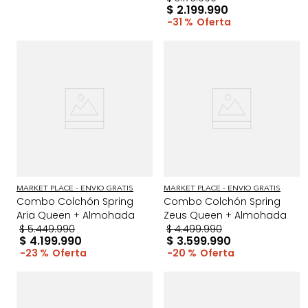
$
2
.
199
.
990
31 %
MARKET PLACE - ENVIO GRATIS
MARKET PLACE - ENVIO GRATIS
Combo Colchón Spring
Combo Colchón Spring
Aria Queen + Almohada
Zeus Queen + Almohada
$
5
.
449
.
990
$
4
.
499
.
990
$
4
.
199
.
990
$
3
.
599
.
990
23 %
20 %