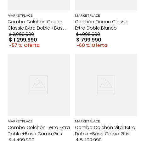
MARKETPLACE
MARKETPLACE
Combo Colchón Ocean
Colchón Ocean Classic
Classic Extra Doble +Base
Extra Doble Blanco
Cama Gris
$
2
.
999
.
990
$
1
.
999
.
990
$
1
.
299
.
990
$
799
.
990
57 %
60 %
MARKETPLACE
MARKETPLACE
Combo Colchón Terra Extra
Combo Colchón Vital Extra
Doble +Base Cama Gris
Doble +Base Cama Gris
$
4
.
499
.
990
$
5
.
499
.
990