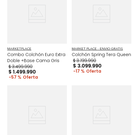
MARKETPLACE
MARKET PLACE - ENVIO GRATIS
Combo Colchón Euro Extra
Colchón Spring Tera Queen
Doble +Base Cama Gris
$
3
.
739
.
990
$
3
.
099
.
990
$
3
.
499
.
990
17 %
$
1
.
499
.
990
57 %