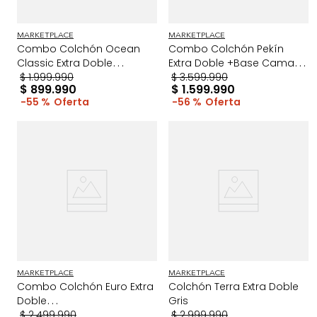
MARKETPLACE
MARKETPLACE
Combo Colchón Ocean
Combo Colchón Pekín
Classic Extra Doble
Extra Doble +Base Cama
+Protector+Almohada
$
1
.
999
.
990
Gris
$
3
.
599
.
990
$
899
.
990
$
1
.
599
.
990
Blanco
55 %
56 %
MARKETPLACE
MARKETPLACE
Combo Colchón Euro Extra
Colchón Terra Extra Doble
Doble
Gris
+Protector+Almohada Gris
$
2
.
499
.
990
$
2
.
999
.
990