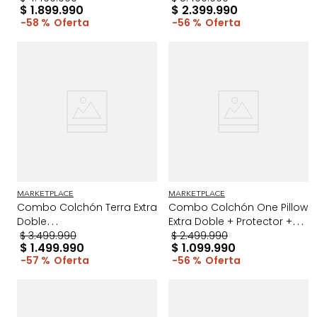
$
1
.
899
.
990
$
2
.
399
.
990
58 %
56 %
MARKETPLACE
MARKETPLACE
Combo Colchón Terra Extra
Combo Colchón One Pillow
Doble
Extra Doble + Protector +
+Protector+Almohada Gris
$
3
.
499
.
990
Almo Gris/Blanco
$
2
.
499
.
990
$
1
.
499
.
990
$
1
.
099
.
990
57 %
56 %