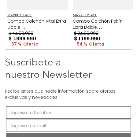
MARKETPLACE
MARKETPLACE
Combo Colchón Vital Extra
Combo Colchón Pekín
Doble
Extra Doble
+Protector+Almohada Gris
$
4
.
599
.
990
+Protector+Almohada
$
2
.
599
.
990
$
1
.
999
.
990
$
1
.
199
.
990
57 %
54 %
Suscríbete a
nuestro Newsletter
Recibe antes que nadie información sobre ofertas
exclusivas y novedades.