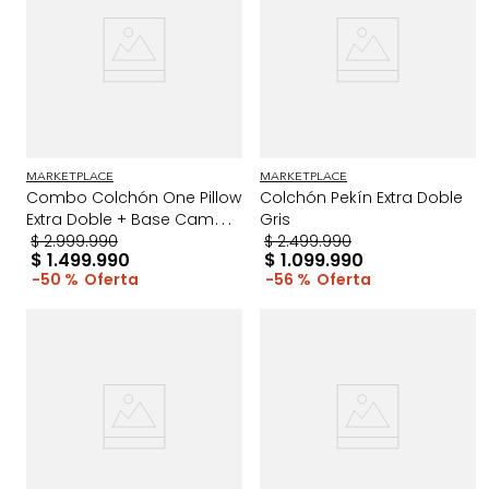
MARKETPLACE
MARKETPLACE
Combo Colchón One Pillow
Colchón Pekín Extra Doble
Extra Doble + Base Cama
Gris
Gris/Blanco
$
2
.
999
.
990
$
2
.
499
.
990
$
1
.
499
.
990
$
1
.
099
.
990
50 %
56 %