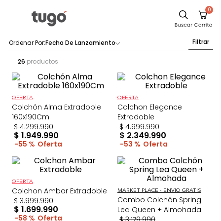
0
Comedor
Filtrar
Fecha De Lanzamiento
Escritorio
26
productos
Sillas
Silla
OFERTA
OFERTA
Sofa
Colchón Alma Extradoble
Colchon Elegance
160x190Cm
Extradoble
Cuadros
$
4
.
299
.
990
$
4
.
999
.
990
$
1
.
949
.
990
$
2
.
349
.
990
Poltrona
55 %
53 %
Cama
Mesa Centro
OFERTA
Colchon Ambar Extradoble
Mesa Noche
MARKET PLACE - ENVIO GRATIS
Combo Colchón Spring
$
3
.
999
.
990
$
1
.
699
.
990
Lea Queen + Almohada
58 %
$
3
.
179
.
990