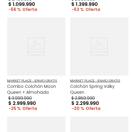
$
1
.
099
.
990
$
1
.
399
.
990
56 %
53 %
MARKET PLACE - ENVIO GRATIS
MARKET PLACE - ENVIO GRATIS
Combo Colchón Moon
Colchón Spring Valky
Queen + Almohada
Queen
$
3
.
999
.
990
$
2
.
859
.
990
$
2
.
999
.
990
$
2
.
299
.
990
25 %
20 %