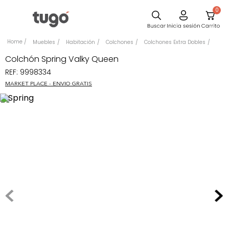
0
Sillas
Muebles
Habitación
Colchones
Colchones Extra Dobles
Comedor
Colchón Spring Valky Queen
REF
:
9998334
Silla
MARKET PLACE - ENVIO GRATIS
Escritorio
Sofa
Cuadros
Poltrona
Cama
Mesa Centro
Mesa Noche