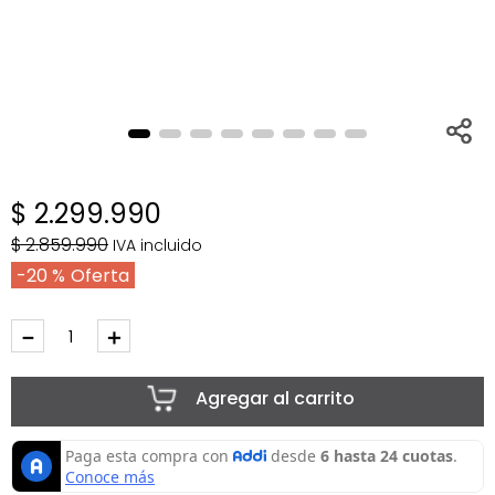
$
2
.
299
.
990
$
2
.
859
.
990
IVA incluido
20 %
－
＋
Agregar al carrito