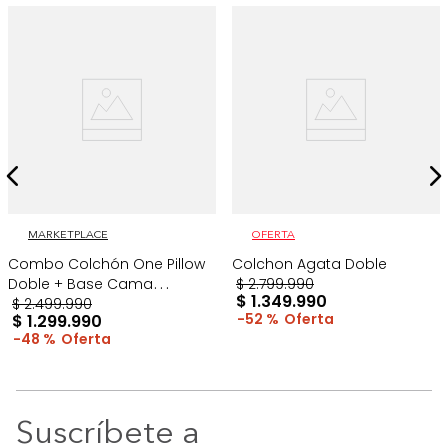
MARKETPLACE
OFERTA
Combo Colchón One Pillow
Colchon Agata Doble
Doble + Base Cama
$
2
.
799
.
990
$
1
.
349
.
990
Gris/Blanco
$
2
.
499
.
990
52 %
$
1
.
299
.
990
48 %
Suscríbete a