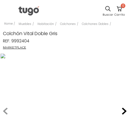
0
Sillas
Muebles
Habitación
Colchones
Colchones Dobles
Comedor
Colchón Vital Doble Gris
REF
:
9992404
Silla
MARKETPLACE
Escritorio
Sofa
Cuadros
Poltrona
Cama
Mesa Centro
Mesa Noche