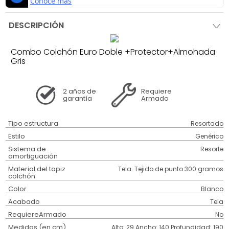
DESCRIPCIÓN
Combo Colchón Euro Doble +Protector+Almohada
Gris
2 años
de
Requiere
garantía
Armado
Tipo estructura
Resortado
Estilo
Genérico
Sistema de
Resorte
amortiguación
Material del tapiz
Tela. Tejido de punto 300 gramos
colchón
Color
Blanco
Acabado
Tela
RequiereArmado
No
Medidas (en cm)
Alto: 29 Ancho: 140 Profundidad: 190