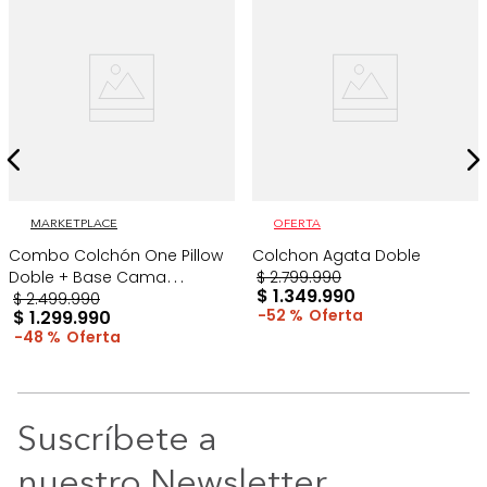
MARKETPLACE
OFERTA
Combo Colchón One Pillow
Colchon Agata Doble
Doble + Base Cama
$
2
.
799
.
990
$
1
.
349
.
990
Gris/Blanco
$
2
.
499
.
990
52 %
$
1
.
299
.
990
48 %
Suscríbete a
nuestro Newsletter