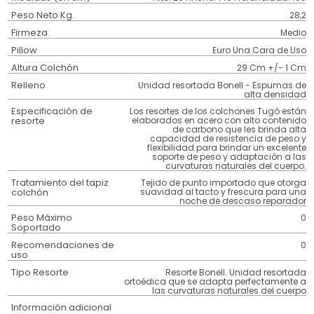
Peso Neto Kg.
28,2
Firmeza
Medio
Pillow
Euro Una Cara de Uso
Altura Colchón
29 Cm +/- 1 Cm
Relleno
Unidad resortada Bonell - Espumas de
alta densidad
Especificación de
Los resortes de los colchones Tugó están
resorte
elaborados en acero con alto contenido
de carbono que les brinda alta
capacidad de resistencia de peso y
flexibilidad para brindar un excelente
soporte de peso y adaptación a las
curvaturas naturales del cuerpo.
Tratamiento del tapiz
Tejido de punto importado que otorga
colchón
suavidad al tacto y frescura para una
noche de descaso reparador
Peso Máximo
0
Soportado
Recomendaciones de
0
uso
Tipo Resorte
Resorte Bonell. Unidad resortada
ortoédica que se adapta perfectamente a
las curvaturas naturales del cuerpo
Información adicional