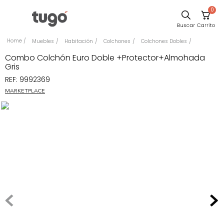
0
Sillas
Muebles
Habitación
Colchones
Colchones Dobles
Comedor
Combo Colchón Euro Doble +Protector+Almohada
Gris
Escritorio
REF
:
9992369
Silla
MARKETPLACE
Sofa
Cuadros
Poltrona
Cama
Mesa Centro
Mesa Noche