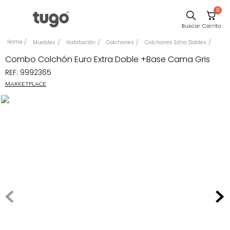
0
Sillas
Muebles
Habitación
Colchones
Colchones Extra Dobles
Comedor
Combo Colchón Euro Extra Doble +Base Cama Gris
REF
:
9992365
Silla
MARKETPLACE
Escritorio
Sofa
Cuadros
Poltrona
Cama
Mesa Centro
Mesa Noche