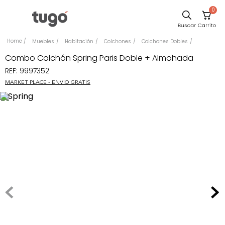
0
Sillas
Muebles
Habitación
Colchones
Colchones Dobles
Comedor
Combo Colchón Spring Paris Doble + Almohada
REF
:
9997352
Escritorio
MARKET PLACE - ENVIO GRATIS
Silla
Sofa
Cuadros
Poltrona
Cama
Mesa Centro
Mesa Noche