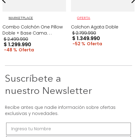
MARKETPLACE
OFERTA
Combo Colchón One Pillow
Colchon Agata Doble
Doble + Base Cama
$
2
.
799
.
990
$
1
.
349
.
990
Gris/Blanco
$
2
.
499
.
990
52 %
$
1
.
299
.
990
48 %
Suscríbete a
nuestro Newsletter
Recibe antes que nadie información sobre ofertas
exclusivas y novedades.