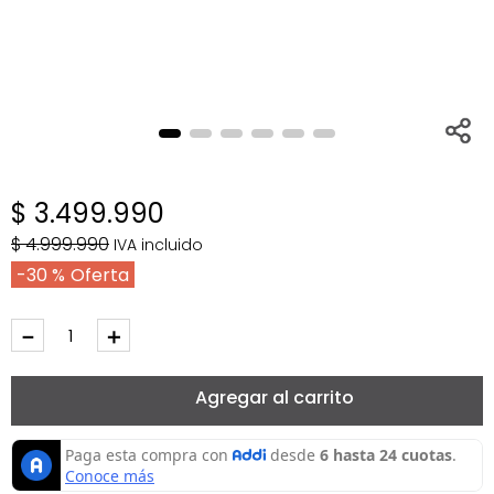
$
3
.
499
.
990
$
4
.
999
.
990
IVA incluido
30 %
－
＋
Agregar al carrito