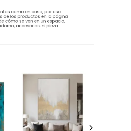
Genérico
Varios
MDF
m)
Alto: 110 Ancho: 80 Profundidad: 2
5
s que te sientas como en casa, por eso
 fotografías de los productos en la página
perspectiva de cómo se ven en un espacio,
luye ningún adorno, accesorios, ni pieza
o acompañe.
dados