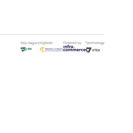
SOBRE TUGÓ
Blog
¿Quieres vender en Tugó?
Quienes Somos
de 