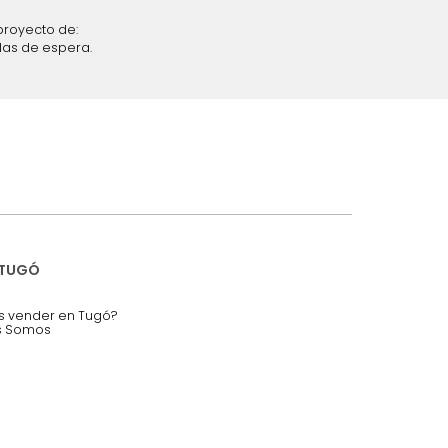
iciones y restricciones en la plataforma de Tugó S.A.S.
mis datos personales.
nstruímos tu proyecto de:
 auditorios, salas de espera.