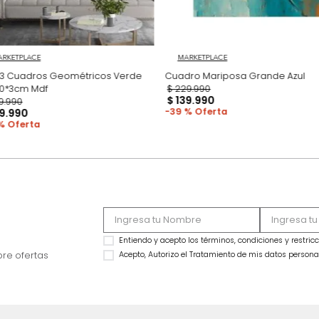
MARKETPLACE
MARKETPLACE
Set x3 Cuadros Geométricos Verde
Cua
70*50*3cm Mdf
$
229
.
990
$
139
.
990
$
339
.
990
39 %
$
219
.
990
35 %