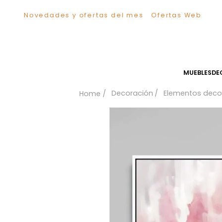
Novedades y ofertas del mes
Ofertas We
TÉRMINOS MÁS BUSCADOS
1
.
Sillas
2
.
Comedor
3
.
Escritorio
MUEB
4
.
Silla
Decoración
Elementos
5
.
Sofa
6
.
Cuadros
7
.
Poltrona
8
.
Cama
9
.
Mesa Centro
10
.
Mesa Noche