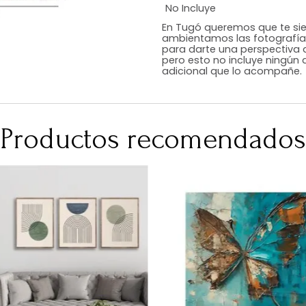
Estilo
Color
Acabado
Medidas (en c
Peso Neto Kg.
No Incluye
En Tugó queremo
ambientamos las
para darte una 
pero esto no inc
adicional que l
Productos recomen