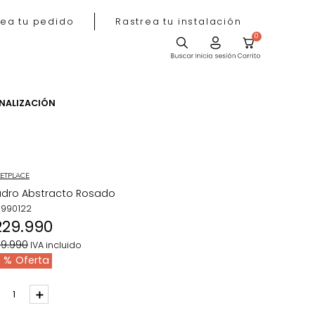
Rastrea tu pedido
Rastrea tu instala
ACIÓN
PERSONALIZACIÓN
MARKETPLACE
Cuadro Abstracto Rosado
REF
:
1990122
$
229
.
990
$
369
.
990
IVA incluido
38 %