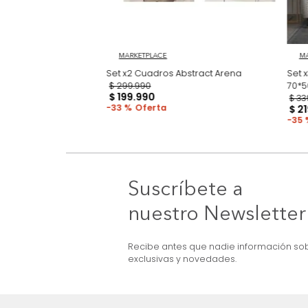
3D Earthcut
MARKETPLACE
Set x2 Cuadros Abstract Arena
$
299
.
990
$
199
.
990
33 %