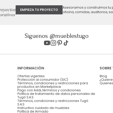
ter
Entiendo y acepto los términos, cond
Acepto, Autorizo el Tratamiento de 
ión sobre ofertas
Asesoramos y co
EMPIEZA TU PROYECTO
oficina, comidas,
Síguenos @mueblestugo