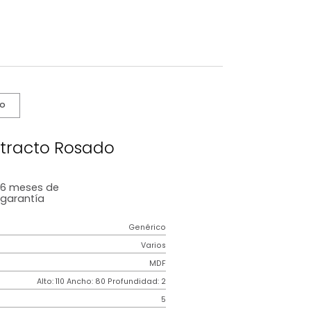
s De Cuidado
dro Abstracto Rosado
6 meses
de
garantía