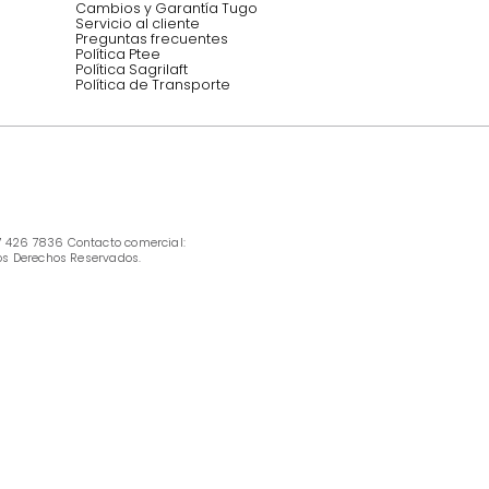
INFORMACIÓN
Ofertas vigentes
Protección al consumidor (SIC)
Términos, condiciones y restricciones para 
productos en Marketplace.
Pago con Addi, términos y condiciones.
Política de tratamiento de datos personales 
Tugó S.A.S
Términos, condiciones y restricciones Tugó 
S.A.S
Instructivo cuidado de muebles
Política de Armado
Cambios y Garantía Tugo 
Servicio al cliente
Preguntas frecuentes
Política Ptee
Política Sagrilaft
Política de Transporte