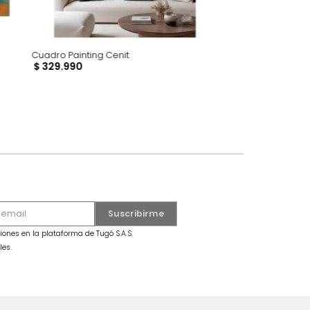
Cuadro Painting Cenit
$
329
.
990
dro Mariposa Grande Azul