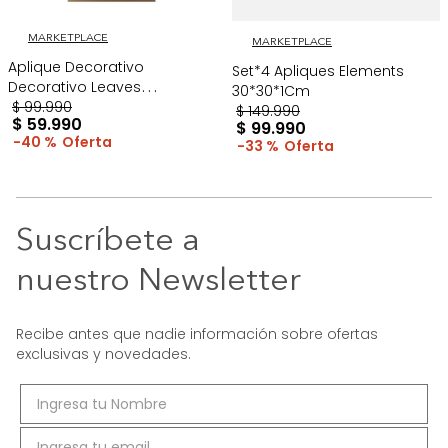
MARKETPLACE
MARKETPLACE
Aplique Decorativo
Set*4 Apliques Elements
Decorativo Leaves
30*30*1Cm
60*30*1Cm Dorado
$
99
.
990
$
149
.
990
$
59
.
990
$
99
.
990
40 %
33 %
Suscríbete a
nuestro Newsletter
Recibe antes que nadie información sobre ofertas
exclusivas y novedades.