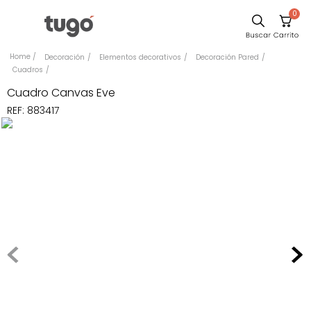
0
Sillas
Decoración
Elementos decorativos
Decoración Pared
Cuadros
Comedor
Cuadro Canvas Eve
Silla
REF
:
883417
Escritorio
Sofa
Cuadros
Poltrona
Cama
Mesa Centro
Mesa Noche