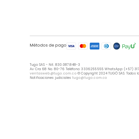
LÍNEA DE ATENCIÓN
Línea Nacional -333 6255555
Whastapp: (+57) 317 426 7836
UBICA TU TIENDA
Selecciona tu tienda