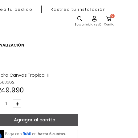
Rastrea tu pedido
Rastrea tu instala
ACIÓN
PERSONALIZACIÓN
Cuadro Canvas Tropical II
REF
:
883582
$
249
.
990
－
＋
Agregar al carrito