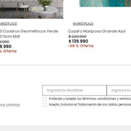
MARKETPLACE
MARKETPLACE
Set x3 Cuadros Geométricos Verde
Cua
70*50*3cm Mdf
$
229
.
990
$
139
.
990
$
339
.
990
39 %
$
219
.
990
35 %