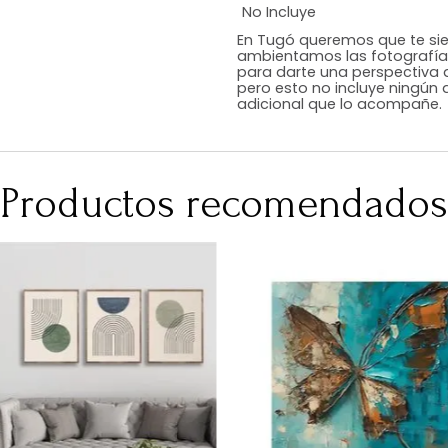
Estilo
Color
Acabado
Medidas (en c
Peso Neto Kg.
No Incluye
En Tugó queremo
ambientamos las
para darte una 
pero esto no inc
adicional que l
Productos recomen