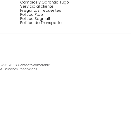
INFORMACIÓN
Ofertas vigentes
Protección al consumidor (SIC)
Términos, condiciones y restricciones para 
productos en Marketplace.
Pago con Addi, términos y condiciones.
Política de tratamiento de datos personales 
Tugó S.A.S
Términos, condiciones y restricciones Tugó 
S.A.S
Instructivo cuidado de muebles
Política de Armado
Cambios y Garantía Tugo 
Servicio al cliente
Preguntas frecuentes
Política Ptee
Política Sagrilaft
Política de Transporte