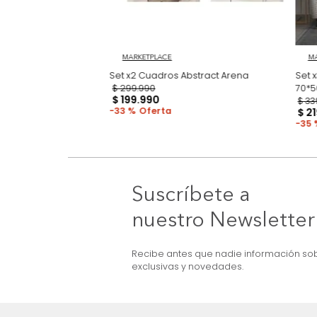
3D Earthcut
MARKETPLACE
Set x2 Cuadros Abstract Arena
$
299
.
990
$
199
.
990
33 %