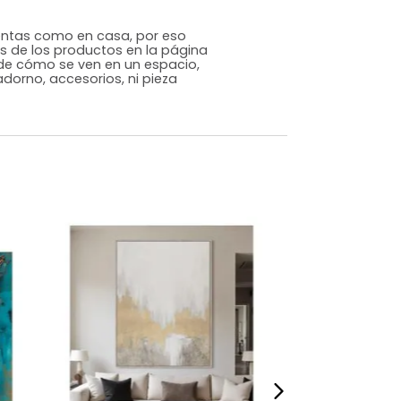
Contemporáneo
Gris
Poliéster
m)
Alto: 120 Ancho: 90 Profundidad: 4
8,88
s que te sientas como en casa, por eso
 fotografías de los productos en la página
perspectiva de cómo se ven en un espacio,
luye ningún adorno, accesorios, ni pieza
o acompañe.
dados