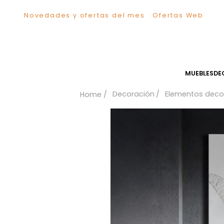
Novedades y ofertas del mes
Ofertas We
TÉRMINOS MÁS BUSCADOS
1
.
Sillas
2
.
Comedor
3
.
Escritorio
MUEB
4
.
Silla
Decoración
Elementos
5
.
Sofa
6
.
Cuadros
7
.
Poltrona
8
.
Cama
9
.
Mesa Centro
10
.
Mesa Noche