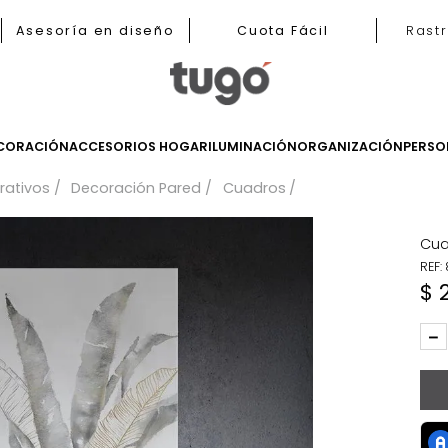
b
Asesoría en diseño
Cuota Fácil
LES
DECORACIÓN
ACCESORIOS HOGAR
ILUMINACIÓN
ORGANIZ
 decorativos
Decoración Pared
Cuadros