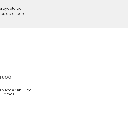
iciones y restricciones en la plataforma de Tugó S.A.S.
mis datos personales.
nstruímos tu proyecto de:
 auditorios, salas de espera.