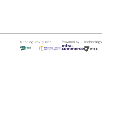
SOBRE TUGÓ
Blog
¿Quieres vender en Tugó?
Quienes Somos
de 