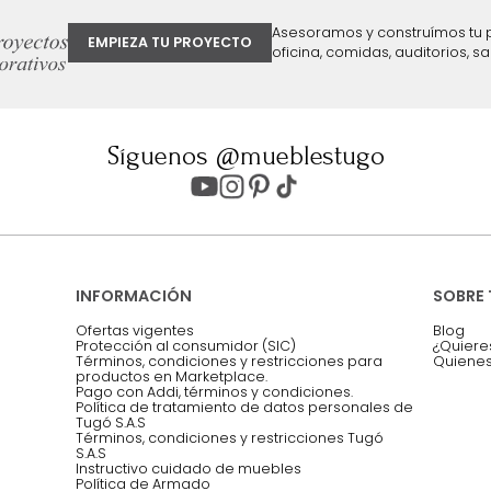
ter
Entiendo y acepto los términos, cond
Acepto, Autorizo el Tratamiento de 
ión sobre ofertas
Asesoramos y co
EMPIEZA TU PROYECTO
oficina, comidas,
Síguenos @mueblestugo