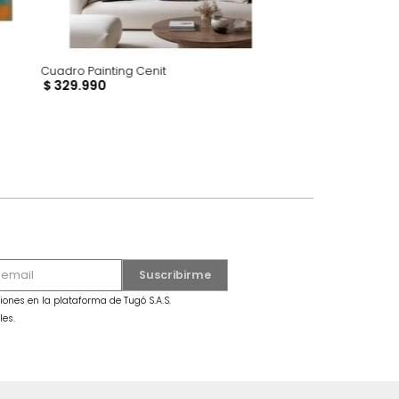
Cuadro Painting Cenit
$
329
.
990
dro Mariposa Grande Azul