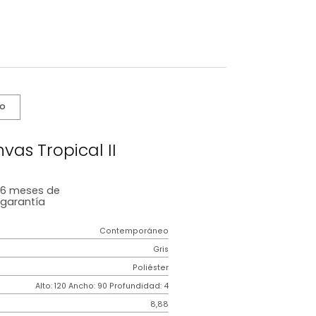
s De Cuidado
dro Canvas Tropical II
6 meses
de
garantía