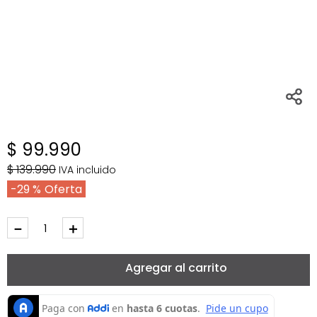
$
99
.
990
$
139
.
990
IVA incluido
29 %
－
＋
Agregar al carrito