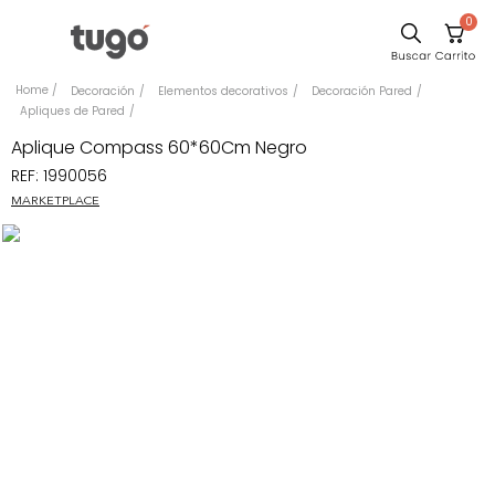
0
Sillas
Decoración
Elementos decorativos
Decoración Pared
Apliques de Pared
Comedor
Aplique Compass 60*60Cm Negro
Escritorio
REF
:
1990056
Silla
MARKETPLACE
Sofa
Cuadros
Poltrona
Cama
Mesa Centro
Mesa Noche