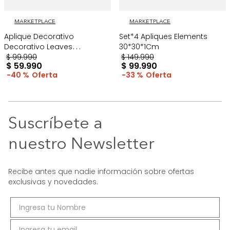
MARKETPLACE
MARKETPLACE
Aplique Decorativo
Set*4 Apliques Elements
Decorativo Leaves
30*30*1Cm
60*30*1Cm Dorado
$
99
.
990
$
149
.
990
$
59
.
990
$
99
.
990
40 %
33 %
Suscríbete a
nuestro Newsletter
Recibe antes que nadie información sobre ofertas
exclusivas y novedades.