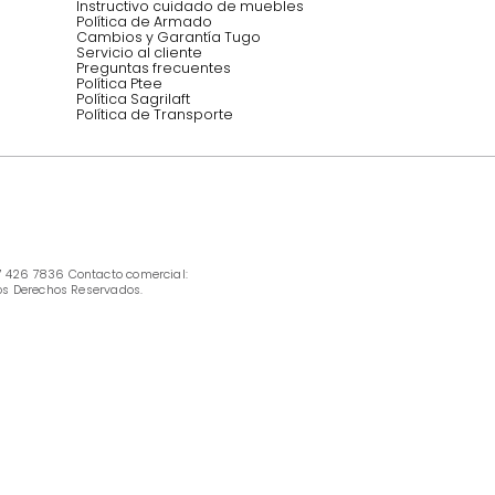
INFORMACIÓN
Ofertas vigentes
Protección al consumidor (SIC)
Términos, condiciones y restricciones para 
productos en Marketplace.
Pago con Addi, términos y condiciones.
Política de tratamiento de datos personales 
Tugó S.A.S
Términos, condiciones y restricciones Tugó 
S.A.S
Instructivo cuidado de muebles
Política de Armado
Cambios y Garantía Tugo 
Servicio al cliente
Preguntas frecuentes
Política Ptee
Política Sagrilaft
Política de Transporte