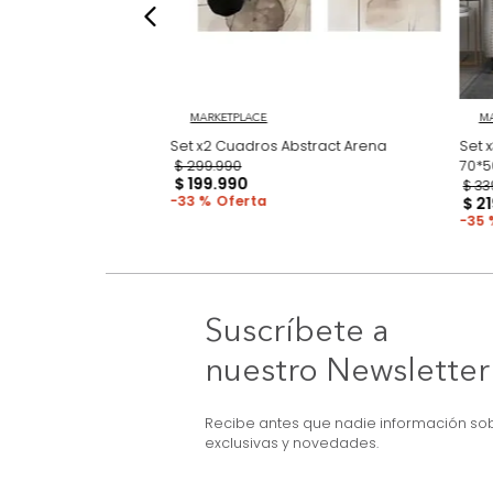
3D Earthcut
MARKETPLACE
Set x2 Cuadros Abstract Arena
$
299
.
990
$
199
.
990
33 %