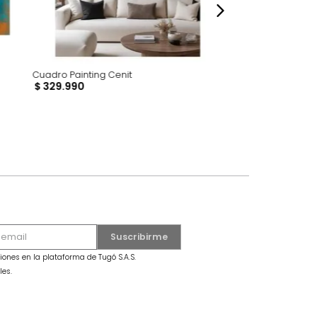
Cuadro Painting Cenit
$
329
.
990
dro Mariposa Grande Azul