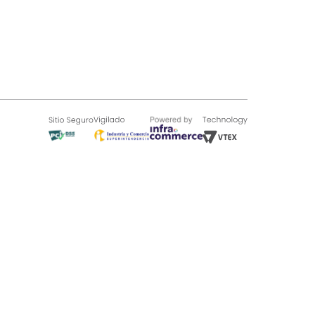
SOBRE TUGÓ
Blog
¿Quieres vender en Tugó?
Quienes Somos
de 