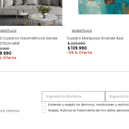
MARKETPLACE
MARKETPLACE
Set x3 Cuadros Geométricos Verde
Cua
70*50*3cm Mdf
$
229
.
990
$
139
.
990
$
339
.
990
39 %
$
219
.
990
35 %