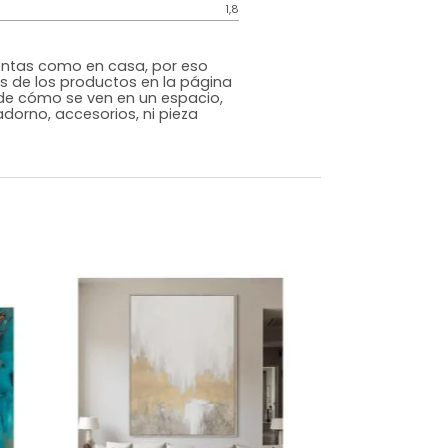
Genérico
Varios
MDF
m)
Alto: 50 Ancho: 70 Profundidad:2
1,8
s que te sientas como en casa, por eso
 fotografías de los productos en la página
perspectiva de cómo se ven en un espacio,
luye ningún adorno, accesorios, ni pieza
o acompañe.
dados