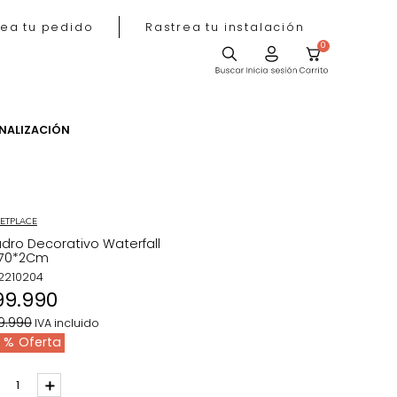
Rastrea tu pedido
Rastrea tu instala
ACIÓN
PERSONALIZACIÓN
MARKETPLACE
Cuadro Decorativo Waterfall
50*70*2Cm
REF
:
2210204
$
99
.
990
$
149
.
990
IVA incluido
33 %