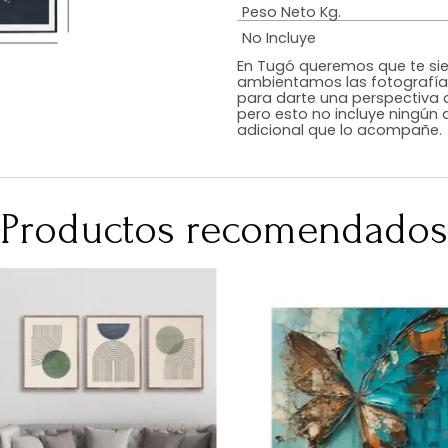
Estilo
Color
Acabado
Medidas (en c
Peso Neto Kg.
No Incluye
En Tugó queremo
ambientamos las
para darte una 
pero esto no inc
adicional que l
Productos recomen