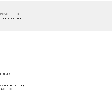
iciones y restricciones en la plataforma de Tugó S.A.S.
mis datos personales.
nstruímos tu proyecto de:
 auditorios, salas de espera.