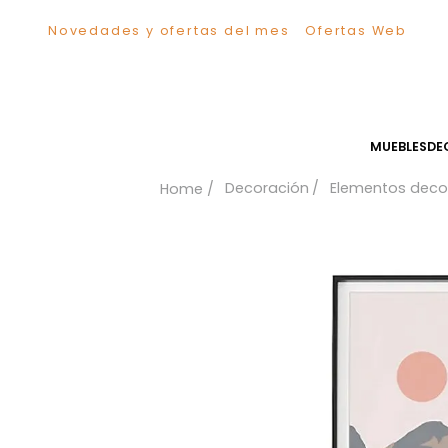
Novedades y ofertas del mes
Ofertas We
TÉRMINOS MÁS BUSCADOS
1
.
Sillas
2
.
Comedor
3
.
Escritorio
MUEB
4
.
Silla
Decoración
Elementos
5
.
Sofa
6
.
Cuadros
7
.
Poltrona
8
.
Cama
9
.
Mesa Centro
10
.
Mesa Noche