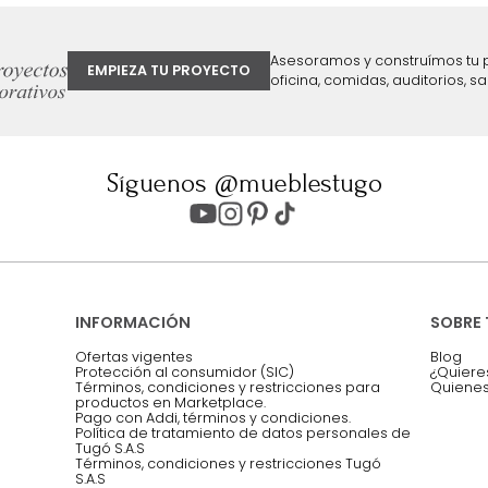
ter
Entiendo y acepto los términos, cond
Acepto, Autorizo el Tratamiento de 
ión sobre ofertas
Asesoramos y co
EMPIEZA TU PROYECTO
oficina, comidas,
Síguenos @mueblestugo