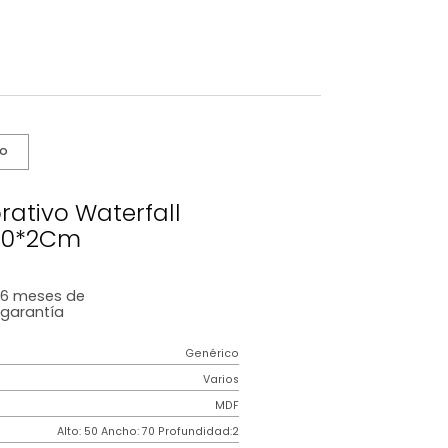
s De Cuidado
o Decorativo Waterfall
50*70*2Cm
6 meses
de
garantía