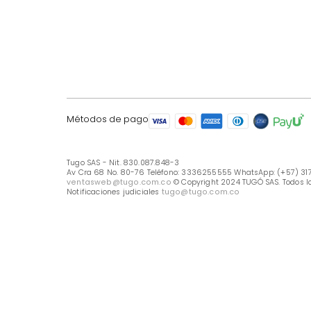
LÍNEA DE ATENCIÓN
Línea Nacional -333 6255555
Whastapp: (+57) 317 426 7836
UBICA TU TIENDA
Selecciona tu tienda