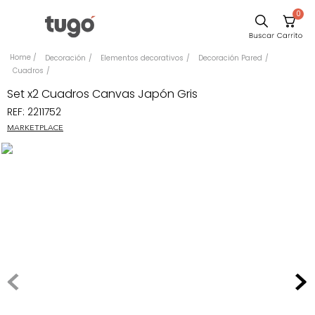
0
Sillas
Decoración
Elementos decorativos
Decoración Pared
Cuadros
Comedor
Set x2 Cuadros Canvas Japón Gris
Escritorio
REF
:
2211752
Silla
MARKETPLACE
Sofa
Cuadros
Poltrona
Cama
Mesa Centro
Mesa Noche