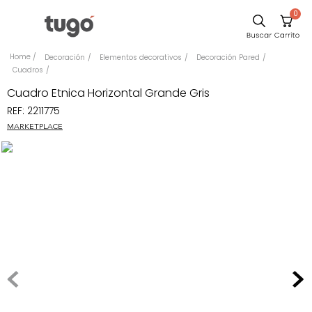
0
Comedor
Decoración
Elementos decorativos
Decoración Pared
Cuadros
Escritorio
Cuadro Etnica Horizontal Grande Gris
Sillas
REF
:
2211775
Silla
MARKETPLACE
Cuadros
Sofa
Poltrona
Cama
Mesa Centro
Mesa Noche