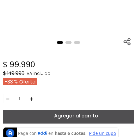
$
99
.
990
$
149
.
990
IVA incluido
33 %
－
＋
Agregar al carrito