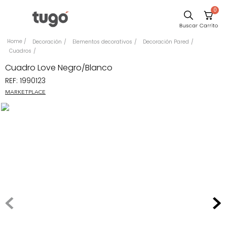
0
Sillas
Decoración
Elementos decorativos
Decoración Pared
Cuadros
Comedor
Cuadro Love Negro/Blanco
Escritorio
REF
:
1990123
Silla
MARKETPLACE
Sofa
Cuadros
Poltrona
Cama
Mesa Centro
Mesa Noche