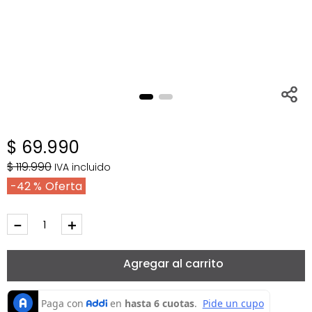
$
69
.
990
$
119
.
990
IVA incluido
42 %
－
＋
Agregar al carrito