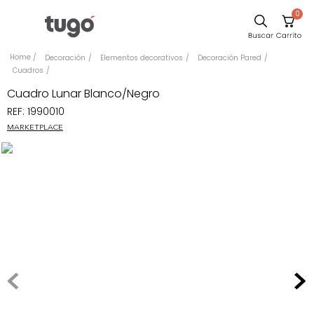
0
Sillas
Decoración
Elementos decorativos
Decoración Pared
Cuadros
Comedor
Cuadro Lunar Blanco/Negro
Escritorio
REF
:
1990010
Silla
MARKETPLACE
Sofa
Cuadros
Poltrona
Cama
Mesa Centro
Mesa Noche