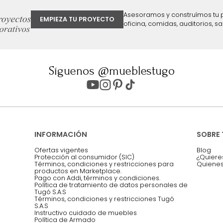
ter
Entiendo y acepto los términos, cond
Acepto, Autorizo el Tratamiento de 
ión sobre ofertas
Asesoramos y co
EMPIEZA TU PROYECTO
oficina, comidas,
Síguenos @mueblestugo