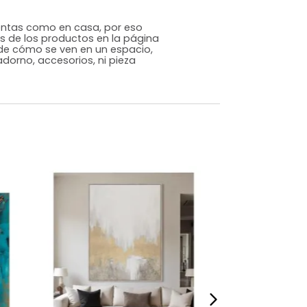
Contemporáneo
Blanco
Poliéster
m)
Alto: 100 Ancho: 75 Profundidad: 4
2,8625
s que te sientas como en casa, por eso
 fotografías de los productos en la página
perspectiva de cómo se ven en un espacio,
luye ningún adorno, accesorios, ni pieza
o acompañe.
dados