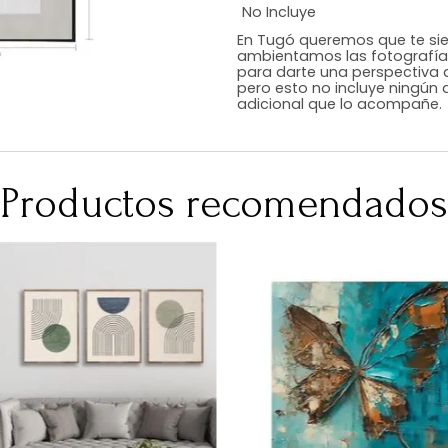
Estilo
Color
Acabado
Medidas (en c
Peso Neto Kg.
No Incluye
En Tugó queremo
ambientamos las
para darte una 
pero esto no inc
adicional que l
Productos recomen