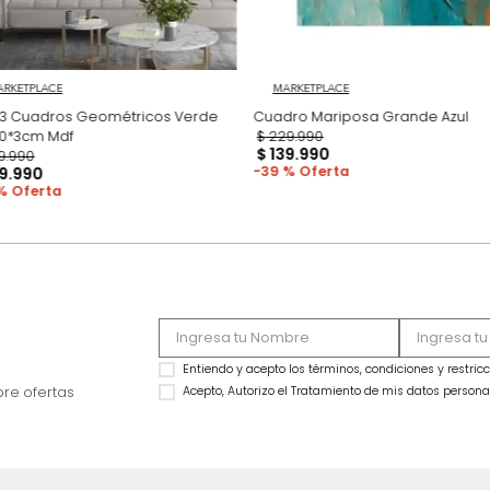
MARKETPLACE
MARKETPLACE
Set x3 Cuadros Geométricos Verde
Cua
70*50*3cm Mdf
$
229
.
990
$
139
.
990
$
339
.
990
39 %
$
219
.
990
35 %