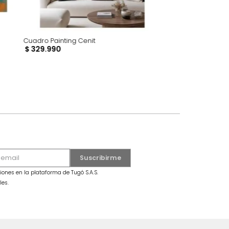
Cuadro Painting Cenit
$
329
.
990
dro Mariposa Grande Azul