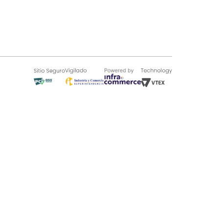
SOBRE TUGÓ
Blog
¿Quieres vender en Tugó?
Quienes Somos
de 