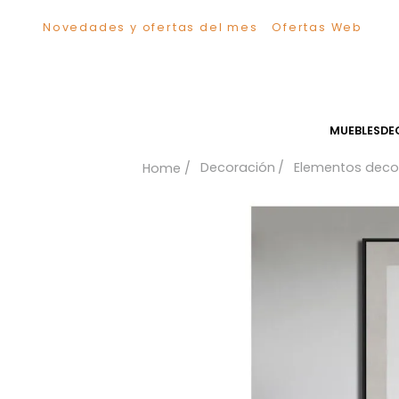
Novedades y ofertas del mes
Ofertas We
TÉRMINOS MÁS BUSCADOS
1
.
Sillas
2
.
Comedor
3
.
Silla
MUEB
4
.
Escritorio
Decoración
Elementos
5
.
Sofa
6
.
Cuadros
7
.
Poltrona
8
.
Cama
9
.
Mesa Centro
10
.
Mesa Noche