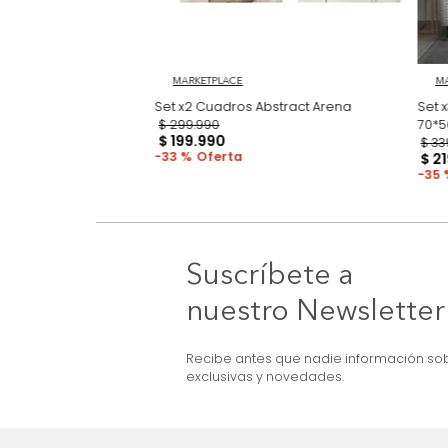
3D Earthcut
MARKETPLACE
Set x2 Cuadros Abstract Arena
$
299
.
990
$
199
.
990
33 %