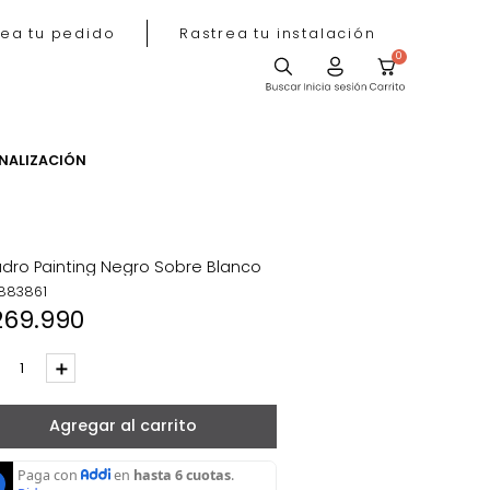
Rastrea tu pedido
Rastrea tu instala
ACIÓN
PERSONALIZACIÓN
Cuadro Painting Negro Sobre Blanco
REF
:
883861
$
269
.
990
－
＋
Agregar al carrito