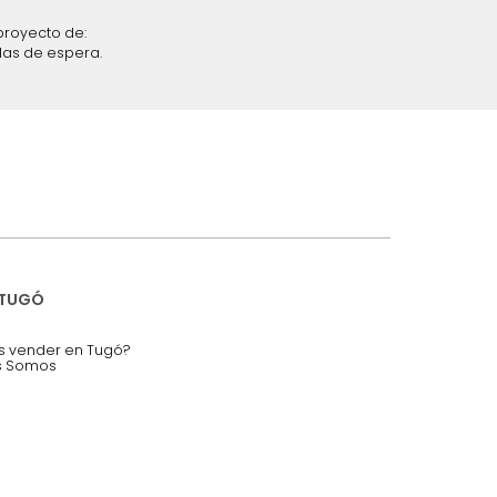
iciones y restricciones en la plataforma de Tugó S.A.S.
mis datos personales.
nstruímos tu proyecto de:
 auditorios, salas de espera.