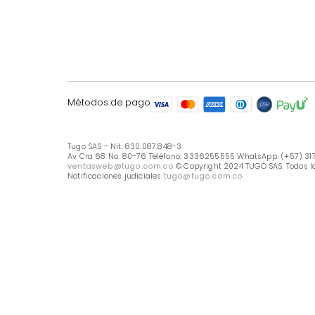
LÍNEA DE ATENCIÓN
Línea Nacional -333 6255555
Whastapp: (+57) 317 426 7836
UBICA TU TIENDA
Selecciona tu tienda