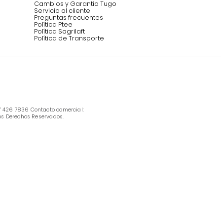
INFORMACIÓN
Ofertas vigentes
Protección al consumidor (SIC)
Términos, condiciones y restricciones para 
productos en Marketplace.
Pago con Addi, términos y condiciones.
Política de tratamiento de datos personales 
Tugó S.A.S
Términos, condiciones y restricciones Tugó 
S.A.S
Instructivo cuidado de muebles
Política de Armado
Cambios y Garantía Tugo 
Servicio al cliente
Preguntas frecuentes
Política Ptee
Política Sagrilaft
Política de Transporte