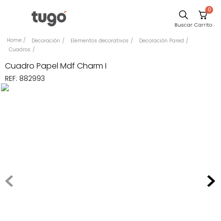
0
Sillas
Decoración
Elementos decorativos
Decoración Pared
Cuadros
Comedor
Cuadro Papel Mdf Charm I
Escritorio
REF
:
882993
Silla
Sofa
Cuadros
Poltrona
Cama
Mesa Centro
Mesa Noche