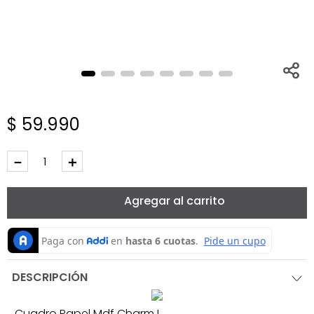
$
59
.
990
－
＋
Agregar al carrito
DESCRIPCIÓN
Cuadro Papel Mdf Charm I