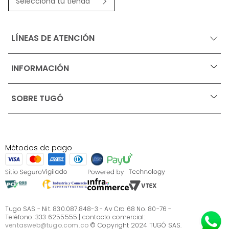
Selecciona tu tienda
LÍNEAS DE ATENCIÓN
INFORMACIÓN
+
Ofertas vigentes
SOBRE TUGÓ
+
Protección al consumidor (SIC)
Términos, condiciones y restricciones para productos 
en Marketplace.
Blog
Pago con Addi, términos y condiciones.
Test de estilos
Política de tratamiento de datos personales de Tugó 
¿Quieres vender en Tugó?
S.A.S
Métodos de pago
Términos, condiciones y restricciones Tugó S.A.S
Instructivo cuidado de muebles
Sé parte de Tugó
¿Quiénes somos?
Servicio al cliente
Preguntas frecuentes
Tugo SAS - Nit. 830.087.848-3 - Av Cra 68 No. 80-76 -
Teléfono: 333 6255555 | contacto comercial:
ventasweb@tugo.com.co
© Copyright 2024 TUGÓ SAS.