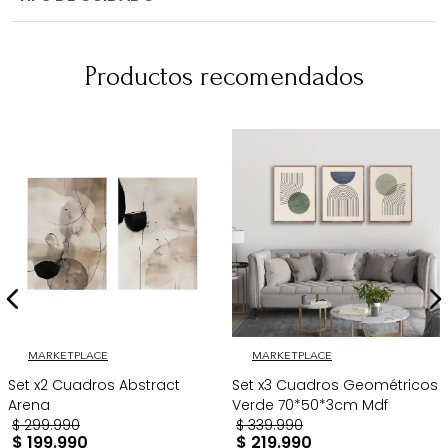
Productos recomendados
MARKETPLACE
MARKETPLACE
Set x2 Cuadros Abstract
Set x3 Cuadros Geométricos
Arena
Verde 70*50*3cm Mdf
$
299
.
990
$
339
.
990
$
199
.
990
$
219
.
990