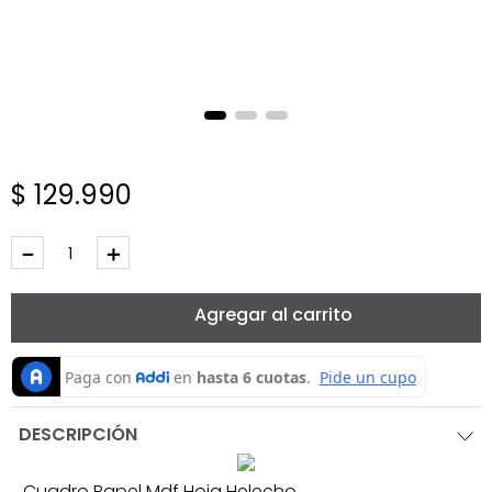
$
129
.
990
－
＋
Agregar al carrito
DESCRIPCIÓN
Cuadro Papel Mdf Hoja Helecho