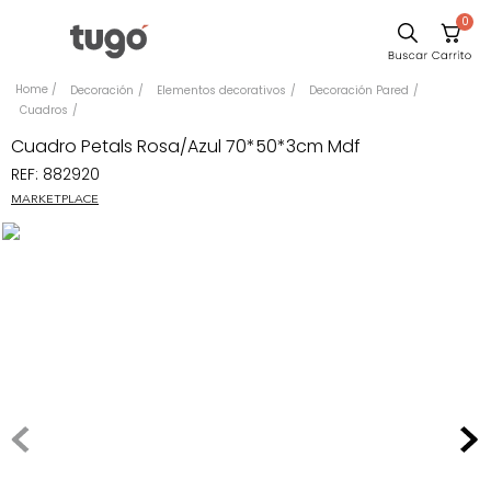
0
Sillas
Decoración
Elementos decorativos
Decoración Pared
Cuadros
Comedor
Cuadro Petals Rosa/Azul 70*50*3cm Mdf
Escritorio
REF
:
882920
Silla
MARKETPLACE
Sofa
Cuadros
Poltrona
Cama
Mesa Centro
Mesa Noche