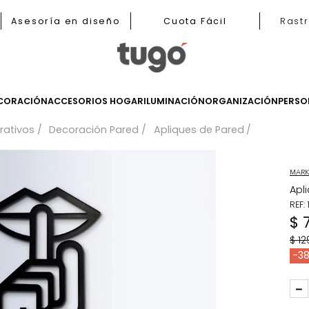
b
Asesoría en diseño
Cuota Fácil
LES
DECORACIÓN
ACCESORIOS HOGAR
ILUMINACIÓN
ORGANIZ
 decorativos
Decoración Pared
Apliques de Pared