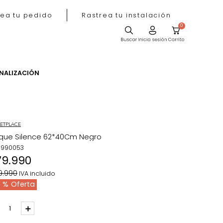
Rastrea tu pedido
Rastrea tu instala
ACIÓN
PERSONALIZACIÓN
MARKETPLACE
Aplique Silence 62*40Cm Negro
REF
:
1990053
$
79
.
990
$
129
.
990
IVA incluido
38 %