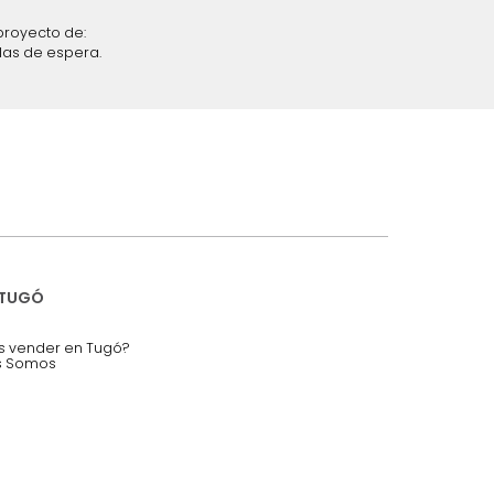
iciones y restricciones en la plataforma de Tugó S.A.S.
mis datos personales.
nstruímos tu proyecto de:
 auditorios, salas de espera.