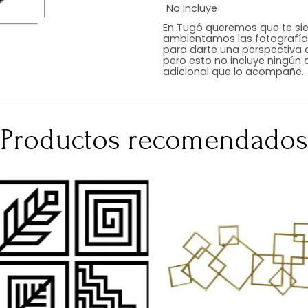
Estilo
Color
Acabado
Medidas (en c
Peso Neto Kg.
No Incluye
En Tugó queremo
ambientamos las
para darte una 
pero esto no inc
adicional que l
Productos recomen