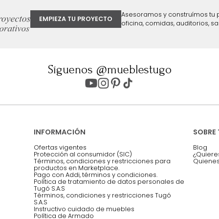
ter
Entiendo y acepto los términos, cond
Acepto, Autorizo el Tratamiento de 
ión sobre ofertas
Asesoramos y co
EMPIEZA TU PROYECTO
oficina, comidas,
Síguenos @mueblestugo