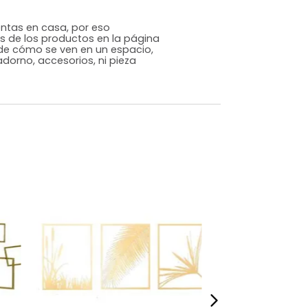
Genérico
Negro
MDF
m)
Alto: 62 Ancho:40 Profundidad: 1
1,8
s que te sientas en casa, por eso
 fotografías de los productos en la página
perspectiva de cómo se ven en un espacio,
luye ningún adorno, accesorios, ni pieza
o acompañe.
dados