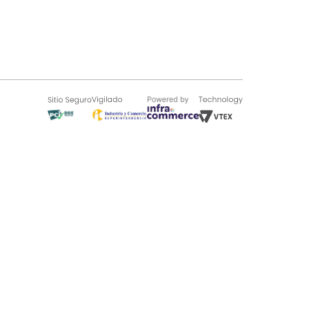
SOBRE TUGÓ
Blog
¿Quieres vender en Tugó?
Quienes Somos
de 