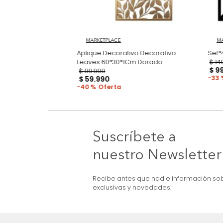
MARKETPLACE
ivo Palm Tree
Aplique Decorativo Decorativo
ado
Leaves 60*30*1Cm Dorado
$
99
.
990
$
59
.
990
40 %