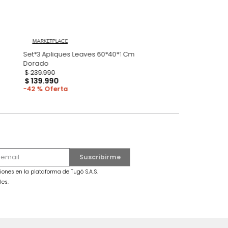
Cuadra
MARKETPLACE
Set*3 Apliques Leaves 60*40*1 Cm
Dorado
$
239
.
990
$
139
.
990
42 %