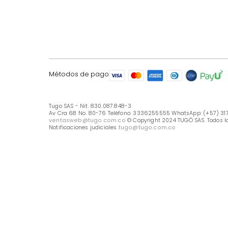
LÍNEA DE ATENCIÓN
Línea Nacional -333 6255555
Whastapp: (+57) 317 426 7836
UBICA TU TIENDA
Selecciona tu tienda