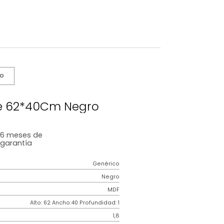
s De Cuidado
e Silence 62*40Cm Negro
6 meses
de
garantía