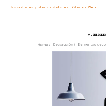
Novedades y ofertas del mes
Ofertas We
TÉRMINOS MÁS BUSCADOS
1
.
Sillas
2
.
Comedor
3
.
Silla
MUEB
4
.
Escritorio
Decoración
Elementos
5
.
Sofa
6
.
Cuadros
7
.
Poltrona
8
.
Cama
9
.
Mesa Centro
10
.
Mesa Noche