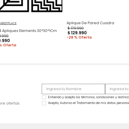
Aplique De Pared 
MARKETPLACE
$
179
.
990
Set*4 Apliques Elements 30*30*1Cm
$
129
.
990
$
149
.
990
28 %
$
99
.
990
33 %