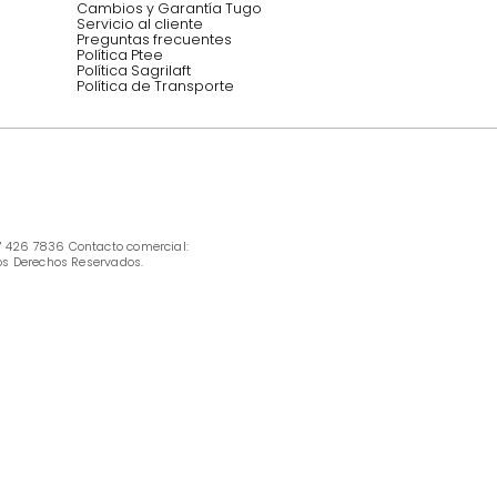
INFORMACIÓN
Ofertas vigentes
Protección al consumidor (SIC)
Términos, condiciones y restricciones para 
productos en Marketplace.
Pago con Addi, términos y condiciones.
Política de tratamiento de datos personales 
Tugó S.A.S
Términos, condiciones y restricciones Tugó 
S.A.S
Instructivo cuidado de muebles
Política de Armado
Cambios y Garantía Tugo 
Servicio al cliente
Preguntas frecuentes
Política Ptee
Política Sagrilaft
Política de Transporte