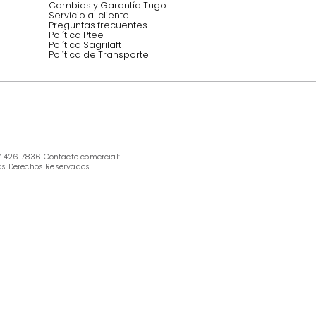
INFORMACIÓN
Ofertas vigentes
Protección al consumidor (SIC)
Términos, condiciones y restricciones para 
productos en Marketplace.
Pago con Addi, términos y condiciones.
Política de tratamiento de datos personales 
Tugó S.A.S
Términos, condiciones y restricciones Tugó 
S.A.S
Instructivo cuidado de muebles
Política de Armado
Cambios y Garantía Tugo 
Servicio al cliente
Preguntas frecuentes
Política Ptee
Política Sagrilaft
Política de Transporte