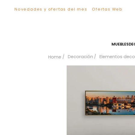
Novedades y ofertas del mes
Ofertas We
TÉRMINOS MÁS BUSCADOS
1
.
Sillas
2
.
Comedor
3
.
Silla
MUEB
4
.
Escritorio
Decoración
Elementos
5
.
Sofa
6
.
Cuadros
7
.
Poltrona
8
.
Cama
9
.
Mesa Centro
10
.
Mesa Noche