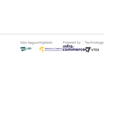
SOBRE TUGÓ
Blog
¿Quieres vender en Tugó?
Quienes Somos
de 