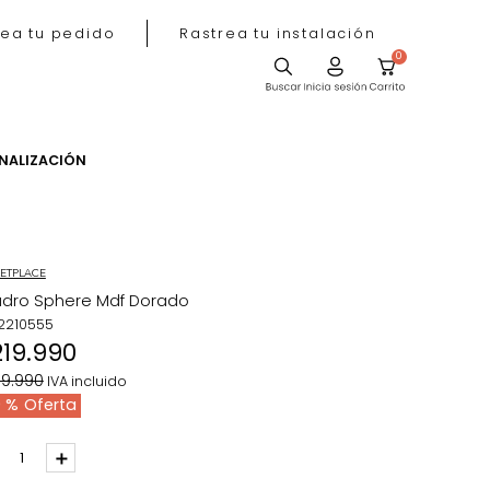
Rastrea tu pedido
Rastrea tu instala
ACIÓN
PERSONALIZACIÓN
MARKETPLACE
Cuadro Sphere Mdf Dorado
REF
:
2210555
$
219
.
990
$
359
.
990
IVA incluido
39 %