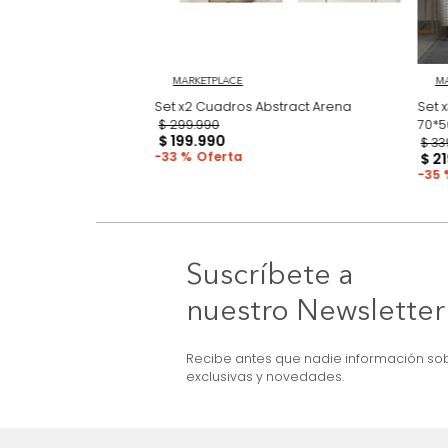
3D Earthcut
MARKETPLACE
Set x2 Cuadros Abstract Arena
$
299
.
990
$
199
.
990
33 %