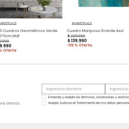
MARKETPLACE
MARKETPLACE
Set x3 Cuadros Geométricos Verde
Cua
70*50*3cm Mdf
$
229
.
990
$
139
.
990
$
339
.
990
39 %
$
219
.
990
35 %