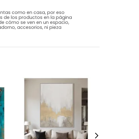
Contemporáneo
Varios
Papel
m)
Alto: 35 Ancho: 140 Profundidad: 3
4
s que te sientas como en casa, por eso
 fotografías de los productos en la página
perspectiva de cómo se ven en un espacio,
luye ningún adorno, accesorios, ni pieza
o acompañe.
dados