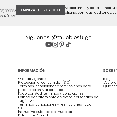
ter
Entiendo y acepto los términos, cond
Acepto, Autorizo el Tratamiento de 
ión sobre ofertas
Asesoramos y co
EMPIEZA TU PROYECTO
oficina, comidas,
Síguenos @mueblestugo