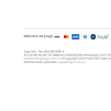
LÍNEA DE ATENCIÓN
Línea Nacional -333 6255555
Whastapp: (+57) 317 426 7836
UBICA TU TIENDA
Selecciona tu tienda