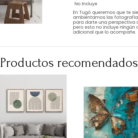
Estilo
Color
Acabado
Medidas (en c
Peso Neto Kg.
No Incluye
En Tugó queremo
ambientamos las
para darte una 
pero esto no inc
adicional que l
Productos recomen