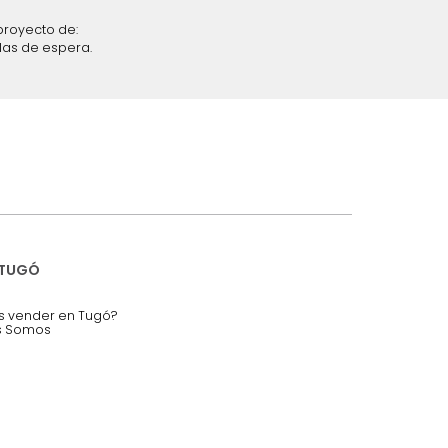
iciones y restricciones en la plataforma de Tugó S.A.S.
mis datos personales.
nstruímos tu proyecto de:
 auditorios, salas de espera.