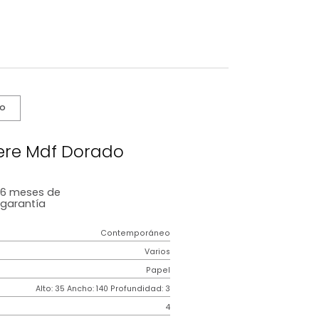
s De Cuidado
ro Sphere Mdf Dorado
6 meses
de
garantía