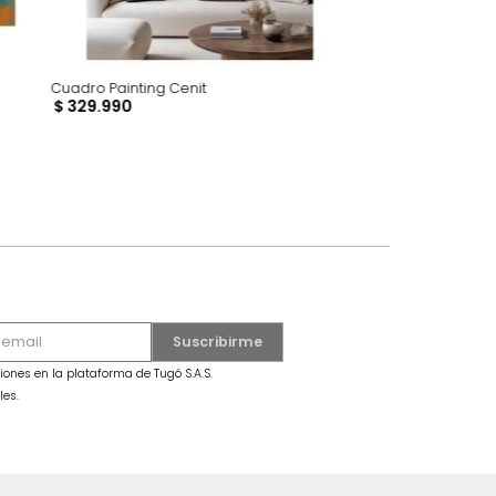
Cuadro Painting Cenit
$
329
.
990
dro Mariposa Grande Azul