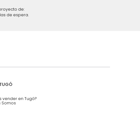
iciones y restricciones en la plataforma de Tugó S.A.S.
mis datos personales.
nstruímos tu proyecto de:
 auditorios, salas de espera.