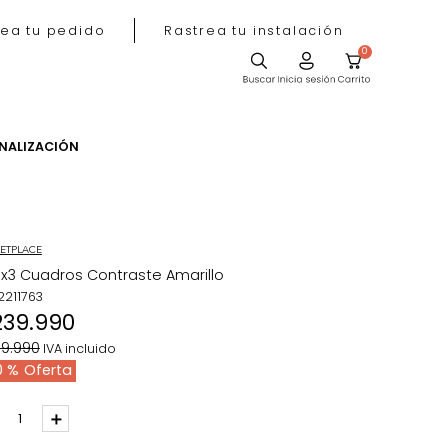
Rastrea tu pedido
Rastrea tu instala
ACIÓN
PERSONALIZACIÓN
MARKETPLACE
Set x3 Cuadros Contraste Amarillo
REF
:
2211763
$
239
.
990
$
399
.
990
IVA incluido
40 %