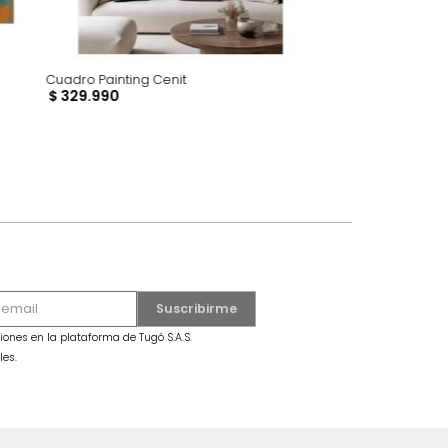
Cuadro Painting Cenit
$
329
.
990
dro Mariposa Grande Azul