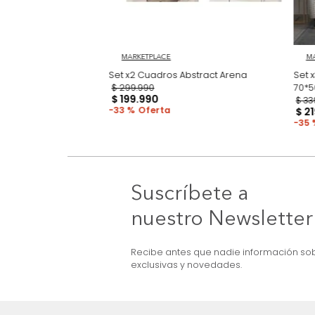
3D Earthcut
MARKETPLACE
Set x2 Cuadros Abstract Arena
$
299
.
990
$
199
.
990
33 %