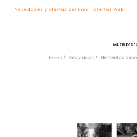
Novedades y ofertas del mes
Ofertas We
TÉRMINOS MÁS BUSCADOS
1
.
Sillas
2
.
Comedor
3
.
Escritorio
MUEB
4
.
Silla
Decoración
Elementos
5
.
Sofa
6
.
Cuadros
7
.
Poltrona
8
.
Cama
9
.
Mesa Centro
10
.
Mesa Noche