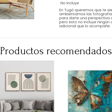
Estilo
Color
Acabado
Medidas (en c
Peso Neto Kg.
No Incluye
En Tugó queremo
ambientamos las
para darte una 
pero esto no inc
adicional que l
Productos recomen