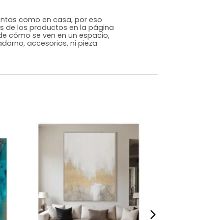
Industrial
Amarillo
Melamina
m)
Alto: 60 Ancho: 40 Profundidad: 3
3
s que te sientas como en casa, por eso
 fotografías de los productos en la página
perspectiva de cómo se ven en un espacio,
luye ningún adorno, accesorios, ni pieza
o acompañe.
dados