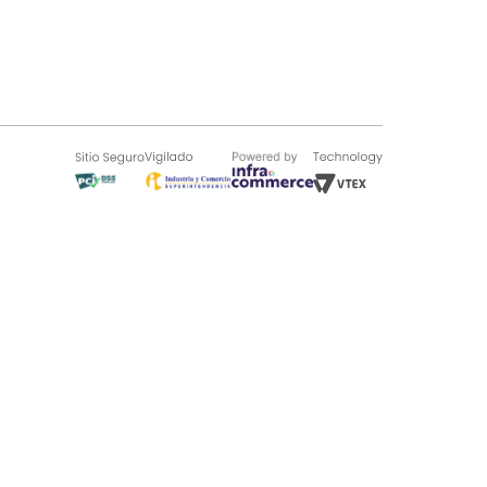
SOBRE TUGÓ
Blog
¿Quieres vender en Tugó?
Quienes Somos
de 