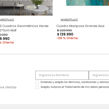
MARKETPLACE
MARKETPLACE
Set x3 Cuadros Geométricos Verde
Cua
70*50*3cm Mdf
$
229
.
990
$
139
.
990
$
339
.
990
39 %
$
219
.
990
35 %