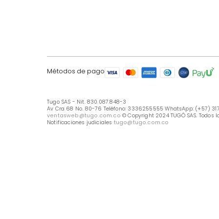
LÍNEA DE ATENCIÓN
Línea Nacional -333 6255555
Whastapp: (+57) 317 426 7836
UBICA TU TIENDA
Selecciona tu tienda