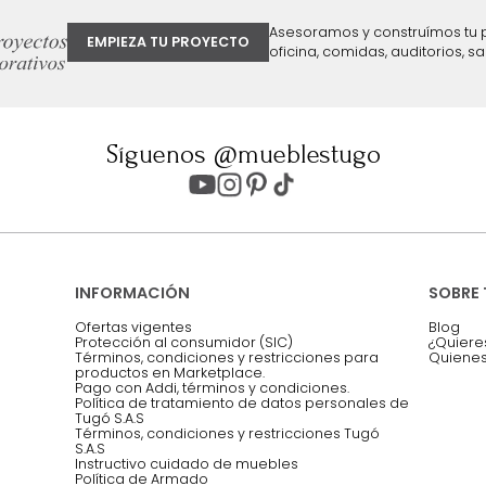
ter
Entiendo y acepto los términos, cond
Acepto, Autorizo el Tratamiento de 
ión sobre ofertas
Asesoramos y co
EMPIEZA TU PROYECTO
oficina, comidas,
Síguenos @mueblestugo