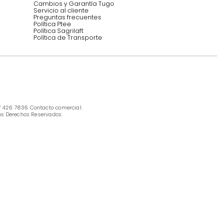
INFORMACIÓN
Ofertas vigentes
Protección al consumidor (SIC)
Términos, condiciones y restricciones para 
productos en Marketplace.
Pago con Addi, términos y condiciones.
Política de tratamiento de datos personales 
Tugó S.A.S
Términos, condiciones y restricciones Tugó 
S.A.S
Instructivo cuidado de muebles
Política de Armado
Cambios y Garantía Tugo 
Servicio al cliente
Preguntas frecuentes
Política Ptee
Política Sagrilaft
Política de Transporte