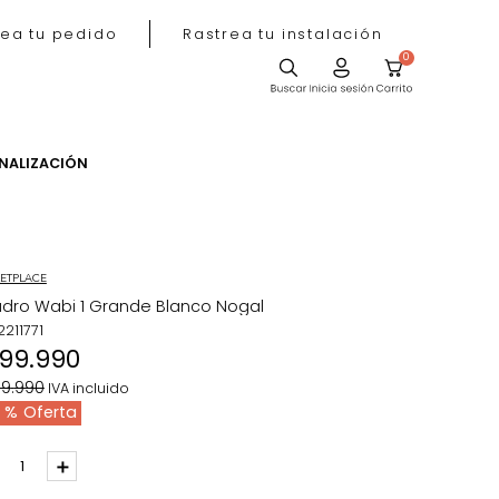
Rastrea tu pedido
Rastrea tu instala
ACIÓN
PERSONALIZACIÓN
MARKETPLACE
Cuadro Wabi 1 Grande Blanco Nogal
REF
:
2211771
$
199
.
990
$
299
.
990
IVA incluido
33 %