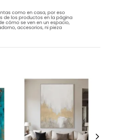
Japandi
Blanco
Melamina
m)
Alto: 70 Ancho: 100 Profundidad: 3
1
s que te sientas como en casa, por eso
 fotografías de los productos en la página
perspectiva de cómo se ven en un espacio,
luye ningún adorno, accesorios, ni pieza
o acompañe.
dados