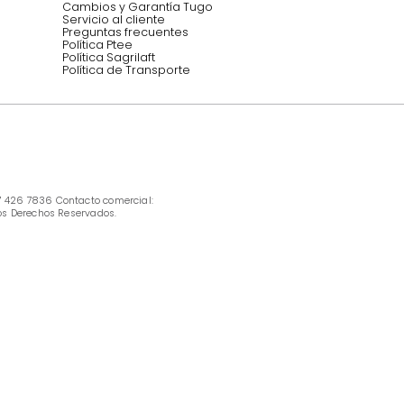
INFORMACIÓN
Ofertas vigentes
Protección al consumidor (SIC)
Términos, condiciones y restricciones para 
productos en Marketplace.
Pago con Addi, términos y condiciones.
Política de tratamiento de datos personales 
Tugó S.A.S
Términos, condiciones y restricciones Tugó 
S.A.S
Instructivo cuidado de muebles
Política de Armado
Cambios y Garantía Tugo 
Servicio al cliente
Preguntas frecuentes
Política Ptee
Política Sagrilaft
Política de Transporte