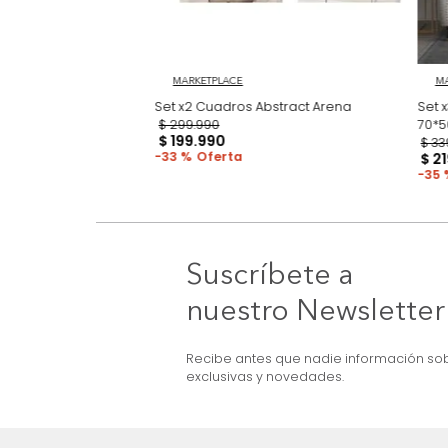
3D Earthcut
MARKETPLACE
Set x2 Cuadros Abstract Arena
$
299
.
990
$
199
.
990
33 %