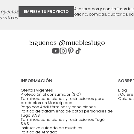
ter
Entiendo y acepto los términos, cond
Acepto, Autorizo el Tratamiento de 
ión sobre ofertas
Asesoramos y co
EMPIEZA TU PROYECTO
oficina, comidas,
Síguenos @mueblestugo