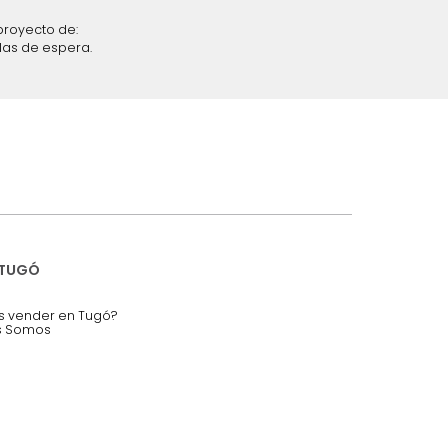
iciones y restricciones en la plataforma de Tugó S.A.S.
mis datos personales.
nstruímos tu proyecto de:
 auditorios, salas de espera.