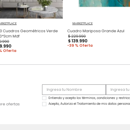
MARKETPLACE
MARKETPLACE
Set x3 Cuadros Geométricos Verde
Cua
70*50*3cm Mdf
$
229
.
990
$
139
.
990
$
339
.
990
39 %
$
219
.
990
35 %