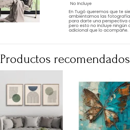
Estilo
Color
Acabado
Medidas (en c
Peso Neto Kg.
No Incluye
En Tugó queremo
ambientamos las
para darte una 
pero esto no inc
adicional que l
Productos recomen