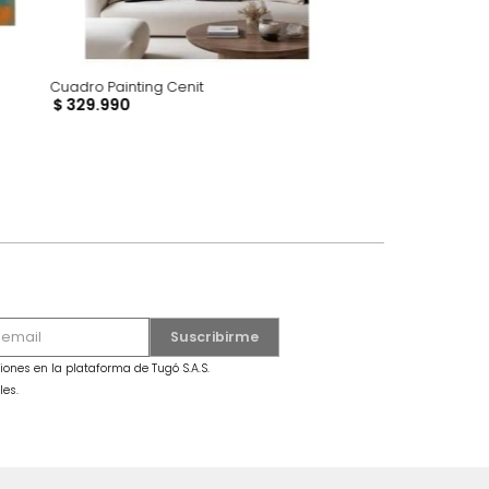
Cuadro Painting Cenit
$
329
.
990
dro Mariposa Grande Azul