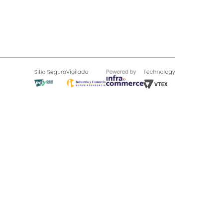
SOBRE TUGÓ
Blog
¿Quieres vender en Tugó?
Quienes Somos
de 