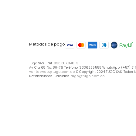
LÍNEA DE ATENCIÓN
Línea Nacional -333 6255555
Whastapp: (+57) 317 426 7836
UBICA TU TIENDA
Selecciona tu tienda