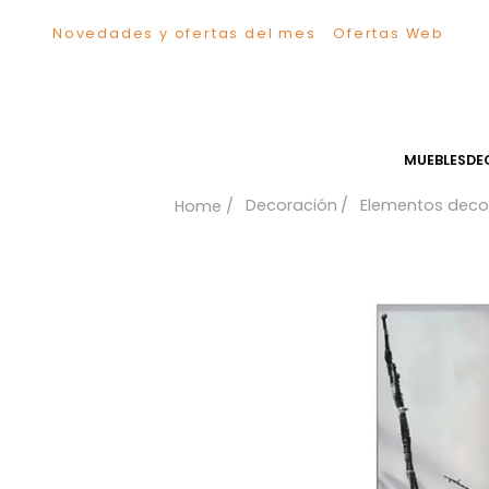
Novedades y ofertas del mes
Ofertas We
TÉRMINOS MÁS BUSCADOS
1
.
Sillas
2
.
Comedor
3
.
Escritorio
MUEB
4
.
Silla
Decoración
Elementos
5
.
Sofa
6
.
Cuadros
7
.
Poltrona
8
.
Cama
9
.
Mesa Centro
10
.
Mesa Noche