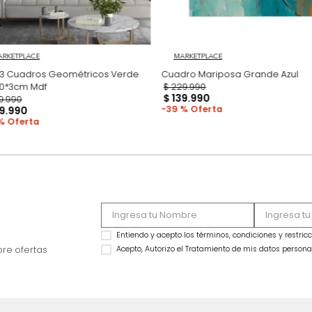
MARKETPLACE
MARKETPLACE
Set x3 Cuadros Geométricos Verde
Cua
70*50*3cm Mdf
$
229
.
990
$
139
.
990
$
339
.
990
39 %
$
219
.
990
35 %