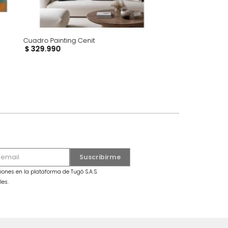
Cuadro Painting Cenit
$
329
.
990
dro Mariposa Grande Azul