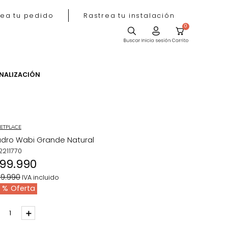
Rastrea tu pedido
Rastrea tu instala
ACIÓN
PERSONALIZACIÓN
MARKETPLACE
Cuadro Wabi Grande Natural
REF
:
2211770
$
199
.
990
$
299
.
990
IVA incluido
33 %