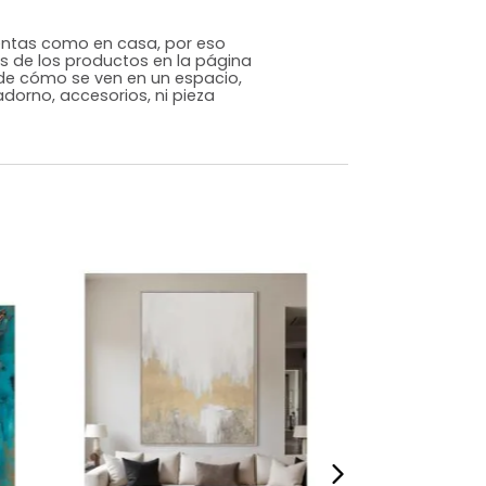
Japandi
Beige
Melamina
m)
Alto: 70 Ancho: 100 Profundidad: 3
1
s que te sientas como en casa, por eso
 fotografías de los productos en la página
perspectiva de cómo se ven en un espacio,
luye ningún adorno, accesorios, ni pieza
o acompañe.
dados