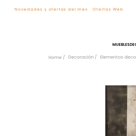
Novedades y ofertas del mes
Ofertas We
TÉRMINOS MÁS BUSCADOS
1
.
Sillas
2
.
Comedor
3
.
Escritorio
MUEB
4
.
Silla
Decoración
Elementos
5
.
Sofa
6
.
Cuadros
7
.
Poltrona
8
.
Cama
9
.
Mesa Centro
10
.
Mesa Noche