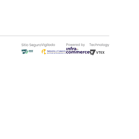
SOBRE TUGÓ
Blog
¿Quieres vender en Tugó?
Quienes Somos
de 