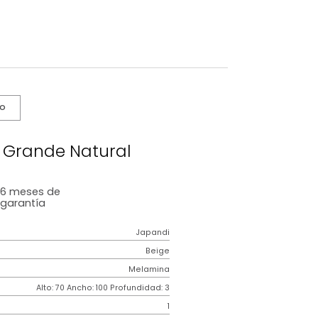
s De Cuidado
o Wabi Grande Natural
6 meses
de
garantía