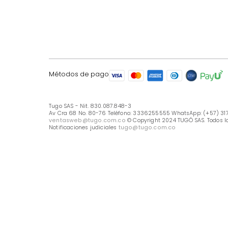
LÍNEA DE ATENCIÓN
Línea Nacional -333 6255555
Whastapp: (+57) 317 426 7836
UBICA TU TIENDA
Selecciona tu tienda