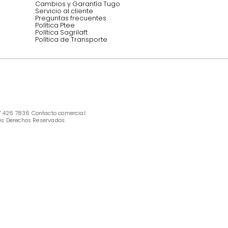
INFORMACIÓN
Ofertas vigentes
Protección al consumidor (SIC)
Términos, condiciones y restricciones para 
productos en Marketplace.
Pago con Addi, términos y condiciones.
Política de tratamiento de datos personales 
Tugó S.A.S
Términos, condiciones y restricciones Tugó 
S.A.S
Instructivo cuidado de muebles
Política de Armado
Cambios y Garantía Tugo 
Servicio al cliente
Preguntas frecuentes
Política Ptee
Política Sagrilaft
Política de Transporte