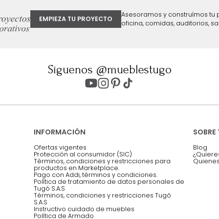
ter
Entiendo y acepto los términos, cond
Acepto, Autorizo el Tratamiento de 
ión sobre ofertas
Asesoramos y co
EMPIEZA TU PROYECTO
oficina, comidas,
Síguenos @mueblestugo