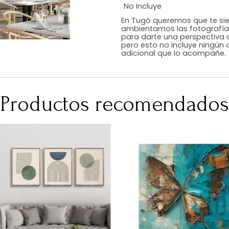
Estilo
Color
Acabado
Medidas (en c
Peso Neto Kg.
No Incluye
En Tugó queremo
ambientamos las
para darte una 
pero esto no inc
adicional que l
Productos recomen