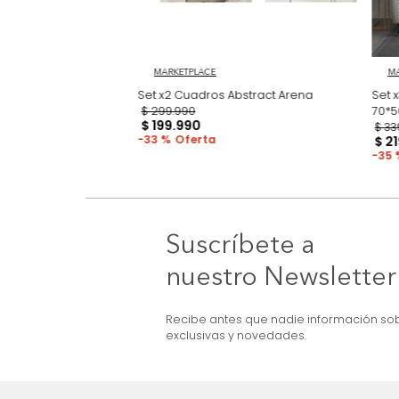
3D Earthcut
MARKETPLACE
Set x2 Cuadros Abstract Arena
$
299
.
990
$
199
.
990
33 %