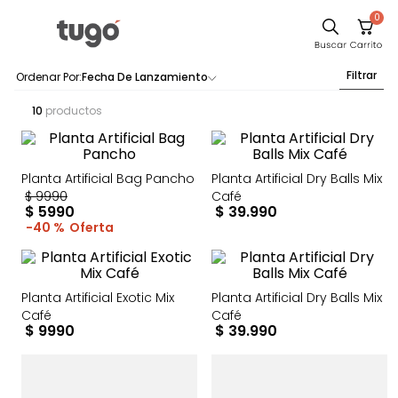
0
Sillas
Filtrar
Fecha De Lanzamiento
Comedor
10
productos
Escritorio
Silla
Planta Artificial Bag Pancho
Planta Artificial Dry Balls Mix
Sofa
$
9990
Café
$
5990
$
39
.
990
Cuadros
40 %
Poltrona
Cama
Planta Artificial Exotic Mix
Planta Artificial Dry Balls Mix
Mesa Centro
Café
Café
$
9990
$
39
.
990
Mesa Noche