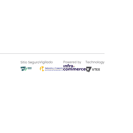
SOBRE TUGÓ
Blog
¿Quieres vender en Tugó?
Quienes Somos
de 