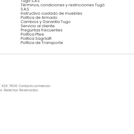
INFORMACIÓN
Ofertas vigentes
Protección al consumidor (SIC)
Términos, condiciones y restricciones para 
productos en Marketplace.
Pago con Addi, términos y condiciones.
Política de tratamiento de datos personales 
Tugó S.A.S
Términos, condiciones y restricciones Tugó 
S.A.S
Instructivo cuidado de muebles
Política de Armado
Cambios y Garantía Tugo 
Servicio al cliente
Preguntas frecuentes
Política Ptee
Política Sagrilaft
Política de Transporte