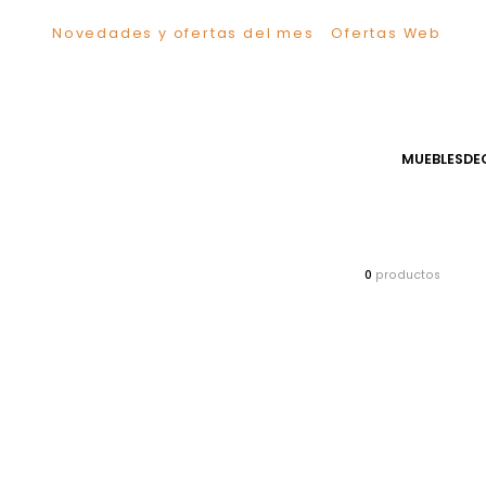
Novedades y ofertas del mes
Ofertas We
TÉRMINOS MÁS BUSCADOS
1
.
Sillas
2
.
Comedor
3
.
Silla
MUEB
4
.
Escritorio
5
.
Sofa
6
.
Cuadros
7
.
Poltrona
0
producto
8
.
Cama
9
.
Mesa Centro
10
.
Mesa Noche