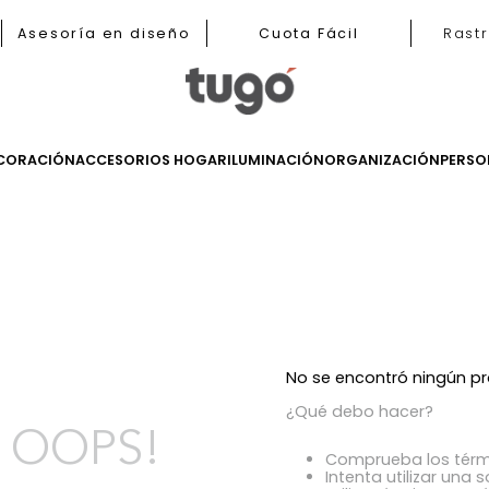
b
Asesoría en diseño
Cuota Fácil
LES
DECORACIÓN
ACCESORIOS HOGAR
ILUMINACIÓN
ORGANIZ
s
No se encont
¿Qué debo h