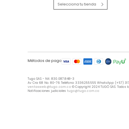
LÍNEA DE ATENCIÓN
Línea Nacional -333 6255555
Whastapp: (+57) 317 426 7836
UBICA TU TIENDA
Selecciona tu tienda
Métodos de pago