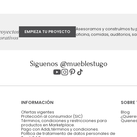
ter
Entiendo y acepto los términos, cond
Acepto, Autorizo el Tratamiento de 
ión sobre ofertas
Asesoramos y co
EMPIEZA TU PROYECTO
oficina, comidas,
Síguenos @mueblestugo