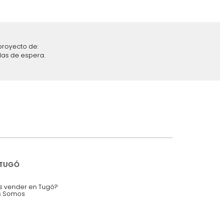
iciones y restricciones en la plataforma de Tugó S.A.S.
mis datos personales.
nstruímos tu proyecto de:
 auditorios, salas de espera.