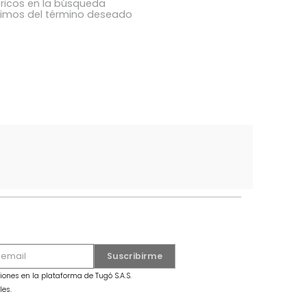
ba los términos ingresados
utilizar una sola palabra
términos genéricos en la búsqueda
 buscar sinónimos del término deseado