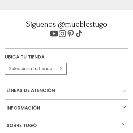
Síguenos @mueblestugo
UBICA TU TIENDA
Selecciona tu tienda
LÍNEAS DE ATENCIÓN
INFORMACIÓN
+
Ofertas vigentes
SOBRE TUGÓ
+
Protección al consumidor (SIC)