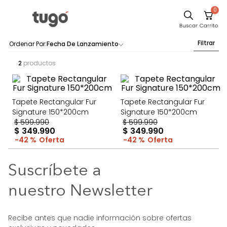
0
Sillas
Filtrar
Fecha De Lanzamiento
Comedor
2
productos
Silla
Escritorio
Tapete Rectangular Fur
Tapete Rectangular Fur
Sofa
Signature 150*200cm
Signature 150*200cm
$
599
.
990
$
599
.
990
Cuadros
$
349
.
990
$
349
.
990
42 %
42 %
Poltrona
Cama
Suscríbete a
Mesa Centro
nuestro Newsletter
Mesa Noche
Recibe antes que nadie información sobre ofertas