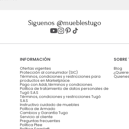
ter
Entiendo y acepto los términos, cond
Acepto, Autorizo el Tratamiento de 
ión sobre ofertas
Asesoramos y co
EMPIEZA TU PROYECTO
oficina, comidas,
Síguenos @mueblestugo