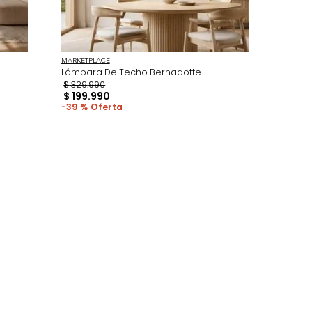
MARKETPLACE
Gemma Negro
Lámpara De Techo Bernadotte
$
329
.
990
$
199
.
990
39 %