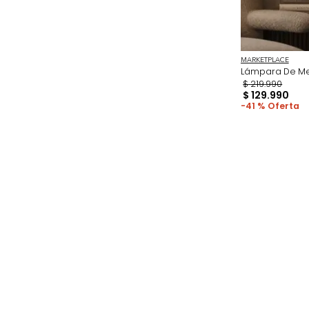
MARKETPL
Lámpara
$
219
.
99
$
129
.
9
41 %