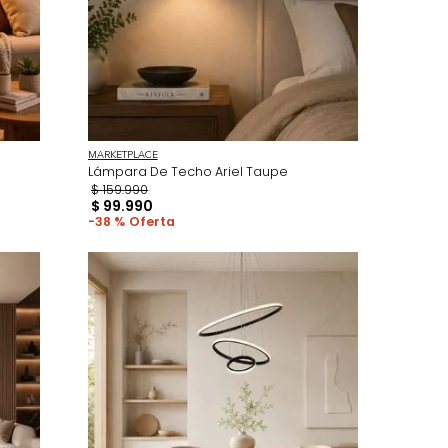
MARKETPLACE
l Negro
Lámpara De Techo Ariel Taupe
$
159
.
990
$
99
.
990
38 %