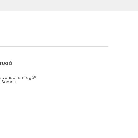
iciones y restricciones en la plataforma de Tugó S.A.S.
mis datos personales.
nstruímos tu proyecto de:
 auditorios, salas de espera.