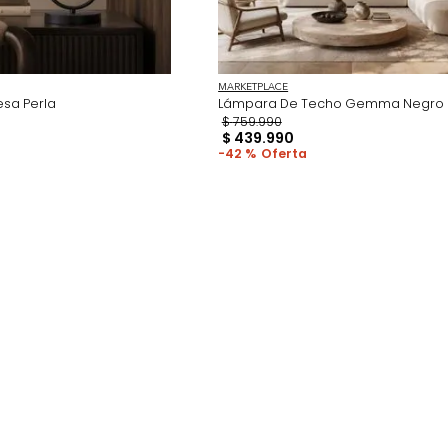
ACE
MARKETPLACE
 De Mesa Perla
Lámpara De Techo 
0
$
759
.
990
90
$
439
.
990
42 %