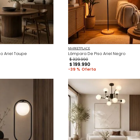
ACE
MARKETPLACE
 De Piso Ariel Taupe
Lámpara De Piso Arie
90
$
329
.
990
90
$
199
.
990
39 %