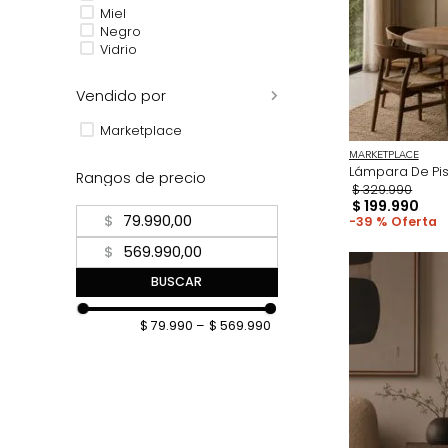
Cobre
Cromo
Dorado
Miel
Negro
Vidrio
Vendido por
Marketplace
MARKETPL
Lámpara
Rangos de precio
$
329
.
9
$
199
.
9
$
39 %
$
BUSCAR
$ 79.990
–
$ 569.990