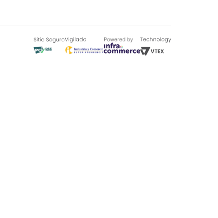
SOBRE TUGÓ
Blog
¿Quieres vender en Tugó?
Quienes Somos
de 