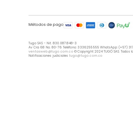
LÍNEA DE ATENCIÓN
Línea Nacional -333 6255555
Whastapp: (+57) 317 426 7836
UBICA TU TIENDA
Selecciona tu tienda
Métodos de pago