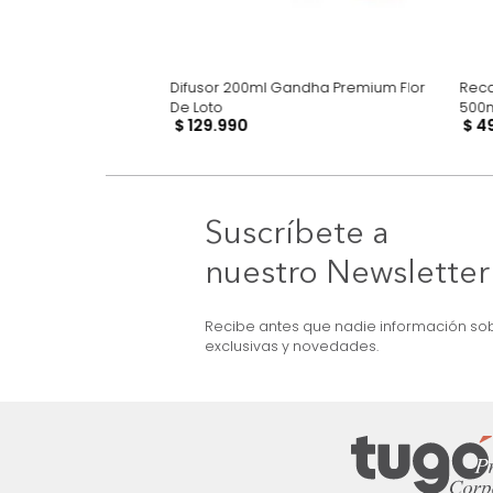
 Linos y Ambiente
Difusor 200ml Gandha Premium Flor
entales
De Loto
$
129
.
990
Suscríbete a