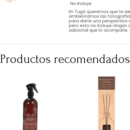
Estilo
Color
Acabado
Medidas (en c
Peso Neto Kg.
No Incluye
En Tugó queremo
ambientamos las
para darte una 
pero esto no inc
adicional que l
Productos recomen