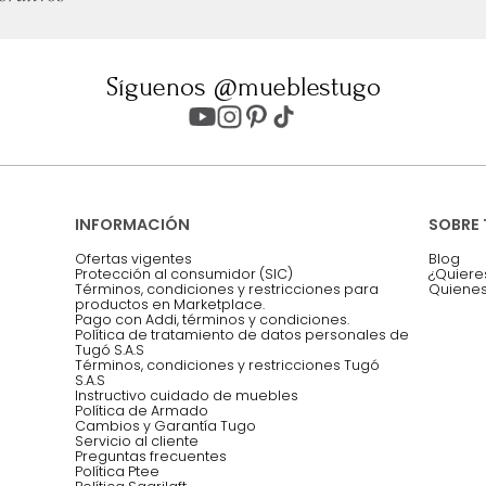
ter
Entiendo y acepto los términos, cond
Acepto, Autorizo el Tratamiento de 
ión sobre ofertas
Asesoramos y co
EMPIEZA TU PROYECTO
oficina, comidas,
Síguenos @mueblestugo