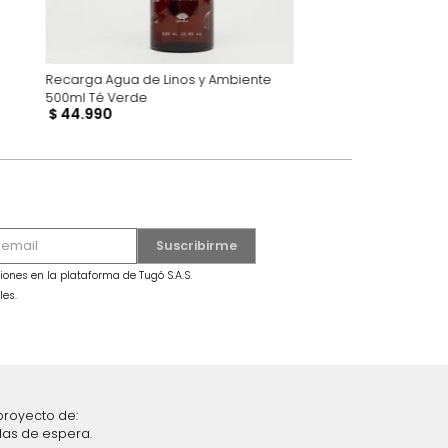
ata Lichi Rosa
Recarga Agua de Linos y Ambiente
500ml Té Verde
$
44
.
990