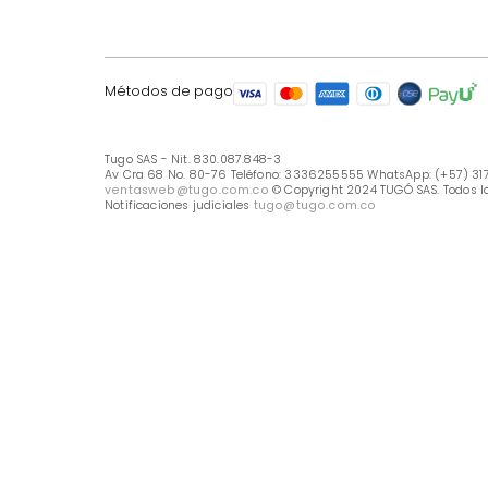
LÍNEA DE ATENCIÓN
Línea Nacional -333 6255555
Whastapp: (+57) 317 426 7836
UBICA TU TIENDA
Selecciona tu tienda
Métodos de pago