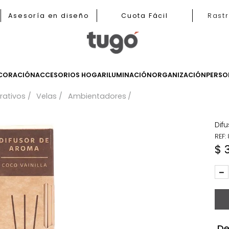
b
Asesoría en diseño
Cuota Fácil
LES
DECORACIÓN
ACCESORIOS HOGAR
ILUMINACIÓN
ORGANIZ
 decorativos
Velas
Ambientadores