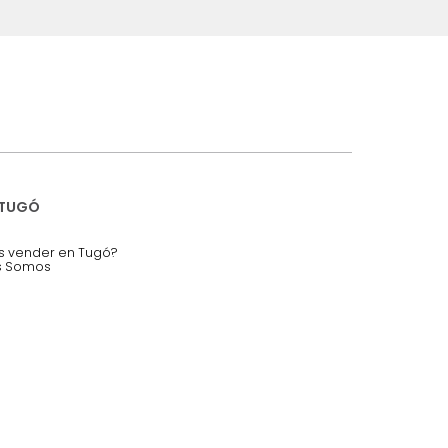
iciones y restricciones en la plataforma de Tugó S.A.S.
mis datos personales.
nstruímos tu proyecto de:
 auditorios, salas de espera.