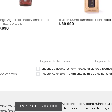
Recarga Agua de Linos y Ambiente
Difusor 100ml Ilumin
$
39
.
990
500ml Brisa Vainilla
$
49
.
990