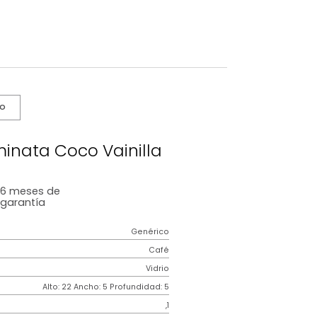
s De Cuidado
00ml Iluminata Coco Vainilla
6 meses
de
garantía