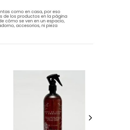
Genérico
Café
Vidrio
m)
Alto: 22 Ancho: 5 Profundidad: 5
,1
s que te sientas como en casa, por eso
 fotografías de los productos en la página
perspectiva de cómo se ven en un espacio,
luye ningún adorno, accesorios, ni pieza
o acompañe.
dados