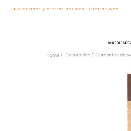
Novedades y ofertas del mes
Ofertas We
TÉRMINOS MÁS BUSCADOS
1
.
Sillas
2
.
Comedor
3
.
Escritorio
MUEB
4
.
Silla
Decoración
Elementos
5
.
Sofa
6
.
Cuadros
7
.
Poltrona
8
.
Cama
9
.
Mesa Centro
10
.
Mesa Noche