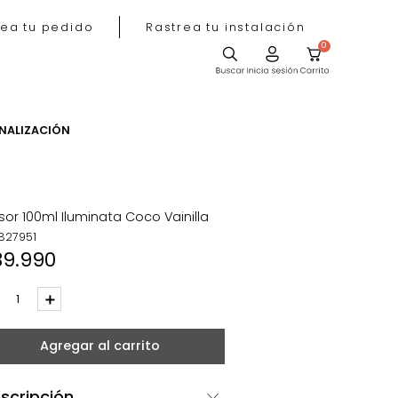
Rastrea tu pedido
Rastrea tu instala
ACIÓN
PERSONALIZACIÓN
Difusor 100ml Iluminata Coco Vainilla
REF
:
827951
$
39
.
990
－
＋
Agregar al carrito