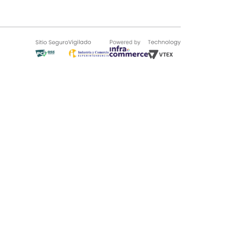
SOBRE TUGÓ
Blog
¿Quieres vender en Tugó?
Quienes Somos
de 