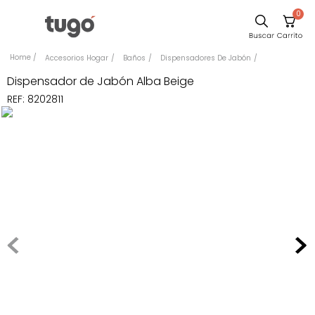
0
Comedor
Accesorios Hogar
Baños
Dispensadores De Jabón
Escritorio
Dispensador de Jabón Alba Beige
REF
:
8202811
Sillas
Silla
Cuadros
Sofa
Poltrona
Cama
Mesa Centro
Mesa Noche