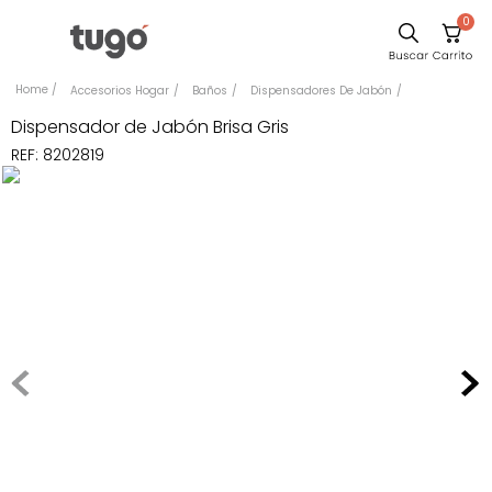
0
Sillas
Accesorios Hogar
Baños
Dispensadores De Jabón
Comedor
Dispensador de Jabón Brisa Gris
REF
:
8202819
Silla
Escritorio
Sofa
Cuadros
Poltrona
Cama
Mesa Centro
Mesa Noche