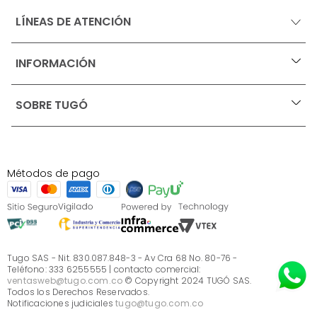
LÍNEAS DE ATENCIÓN
INFORMACIÓN
+
Ofertas vigentes
SOBRE TUGÓ
+
Protección al consumidor (SIC)
Términos, condiciones y restricciones para productos 
en Marketplace.
Blog
Pago con Addi, términos y condiciones.
Test de estilos
Política de tratamiento de datos personales de Tugó 
¿Quieres vender en Tugó?
S.A.S
Métodos de pago
Términos, condiciones y restricciones Tugó S.A.S
Instructivo cuidado de muebles
Sé parte de Tugó
¿Quiénes somos?
Servicio al cliente
Preguntas frecuentes
Tugo SAS - Nit. 830.087.848-3 - Av Cra 68 No. 80-76 -
Teléfono: 333 6255555 | contacto comercial:
ventasweb@tugo.com.co
© Copyright 2024 TUGÓ SAS.
Todos los Derechos Reservados.
Notificaciones judiciales
tugo@tugo.com.co