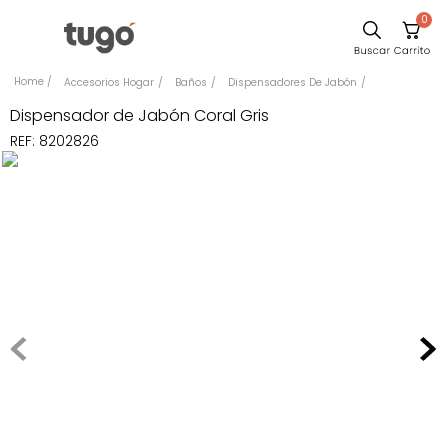
0
Comedor
Accesorios Hogar
Baños
Dispensadores De Jabón
Escritorio
Dispensador de Jabón Coral Gris
REF
:
8202826
Sillas
Silla
Sofa
Cuadros
Poltrona
Cama
Mesa Centro
Mesa Noche